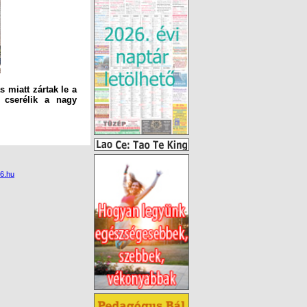
s miatt zártak le a
 cserélik a nagy
6.hu