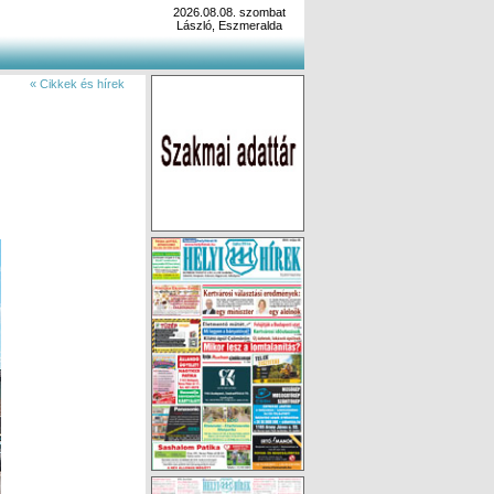
2026.08.08. szombat
László, Eszmeralda
« Cikkek és hírek