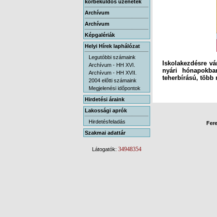
körbeküldős üzenetek
Archívum
Archívum
Képgalériák
Helyi Hírek laphálózat
Legutóbbi számaink
Iskolakezdésre vár
nyári hónapokba
Archívum - HH XVI.
Archívum - HH XVII.
teherbírású, több 
2004 előtti számaink
Megjelenési időpontok
Hirdetési áraink
Lakossági aprók
Hirdetésfeladás
Fere
Szakmai adattár
34948354
Látogatók: