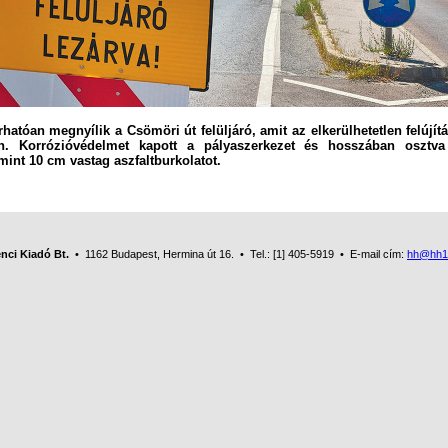
hatóan megnyílik a Csömöri út felüljáró, amit az elkerülhetetlen felújítá
n. Korrózióvédelmet kapott a pályaszerkezet és hosszában osztva
mint 10 cm vastag aszfaltburkolatot.
nci Kiadó Bt.
• 1162 Budapest, Hermina út 16. • Tel.: [1] 405-5919 • E-mail cím:
hh@hh1