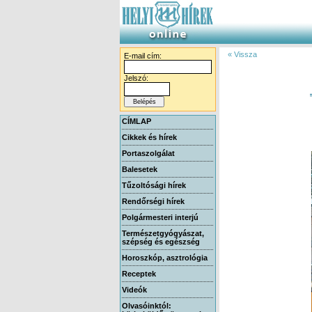
« Vissza
E-mail cím:
Jelszó:
CÍMLAP
Cikkek és hírek
Portaszolgálat
Balesetek
Tűzoltósági hírek
Rendőrségi hírek
Polgármesteri interjú
Természetgyógyászat,
szépség és egészség
Horoszkóp, asztrológia
Receptek
Videók
Olvasóinktól: