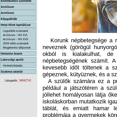
körbeküldős üzenetek
Archívum
Archívum
Képgalériák
Helyi Hírek laphálózat
Legutóbbi számaink
Archívum - HH XVI.
Korunk népbetegsége a röv
neveznek (görögül hunyorgó-
okból is kialakulhat, 
népbetegségének számít. A
kevesebb időt töltenek a s
Archívum - HH XVII.
2004 előtti számaink
Megjelenési időpontok
Hirdetési áraink
Lakossági aprók
Hirdetésfeladás
Szakmai adattár
gépeznek, kütyüznek, és a s
A szülők számára ez a pro
például a játszótéren a szüle
jóllehet homályosan látja ők
iskoláskorban mutatkozik igazá
táblát, és emiatt hamar l
problémája a gyermekek kör
ezelőtt a népesség ötöde vo
emelkedett, és az előrejel
34942741
Látogatók: