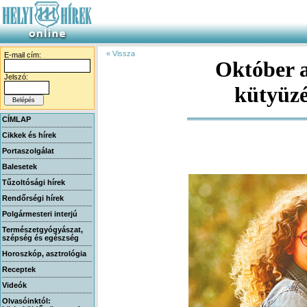
« Vissza
E-mail cím:
Október a
Jelszó:
kütyüzé
CÍMLAP
Cikkek és hírek
Portaszolgálat
Balesetek
Tűzoltósági hírek
Rendőrségi hírek
Polgármesteri interjú
Természetgyógyászat,
szépség és egészség
Horoszkóp, asztrológia
Receptek
Videók
Olvasóinktól: