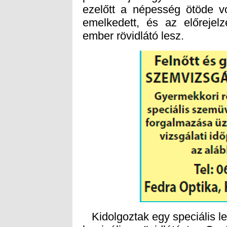
ember rövidlátó lesz.
Kidolgoztak egy speciális le
korrigálja a rövidlátást, a Cen
ugyanakkor lassítja a rövidl