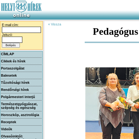
« Vissza
E-mail cím:
Pedagógus 
Jelszó:
CÍMLAP
Cikkek és hírek
Portaszolgálat
Balesetek
Tűzoltósági hírek
Rendőrségi hírek
Polgármesteri interjú
Természetgyógyászat,
szépség és egészség
Horoszkóp, asztrológia
Receptek
Videók
Olvasóinktól: