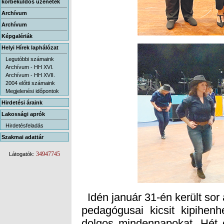
körbeküldős üzenetek
Archívum
Archívum
Képgalériák
Helyi Hírek laphálózat
Legutóbbi számaink
Archívum - HH XVI.
Archívum - HH XVII.
2004 előtti számaink
Megjelenési időpontok
Hirdetési áraink
Lakossági aprók
Hirdetésfeladás
Szakmai adattár
34947745
Látogatók:
Idén január 31-én került sor
pedagógusai kicsit kipihenh
dolgos mindennapokat. Hét ó
magát a bálon, amelyen töb
Péter polgármester és Kovác
után az év pedagógusa és p
díjak átadására került sor. 
Wittmann Anita Veronika, a 
Horváth Ildikó, a Margar
Szegedi Zita, a Kölcsey F