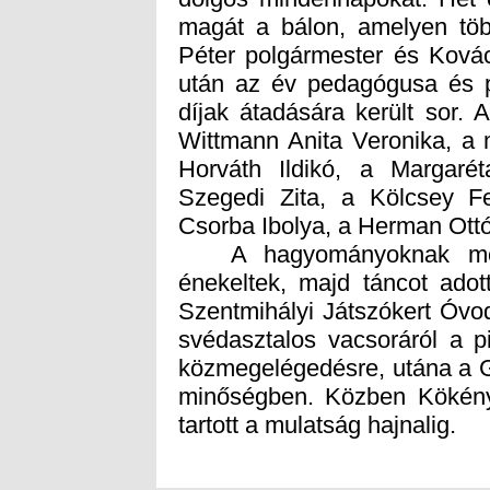
Csorba Ibolya, a Herman Ottó 
A hagyományoknak megfe
énekeltek, majd táncot ado
Szentmihályi Játszókert Óvod
svédasztalos vacsoráról a 
közmegelégedésre, utána a G
minőségben. Közben Kökény A
tartott a mulatság hajnalig.