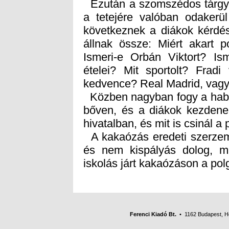
Ezután a szomszédos tárgyal
a tetejére valóban odakerü
következnek a diákok kérdés
állnak össze: Miért akart p
Ismeri-e Orbán Viktort? I
ételei? Mit sportolt? Fra
kedvence? Real Madrid, vag
Közben nagyban fogy a habos
bőven, és a diákok kezdenek
hivatalban, és mit is csinál a
A kakaózás eredeti szerzemé
és nem kispályás dolog, m
iskolás járt kakaózáson a pol
Ferenci Kiadó Bt.
• 1162 Budapest, Her