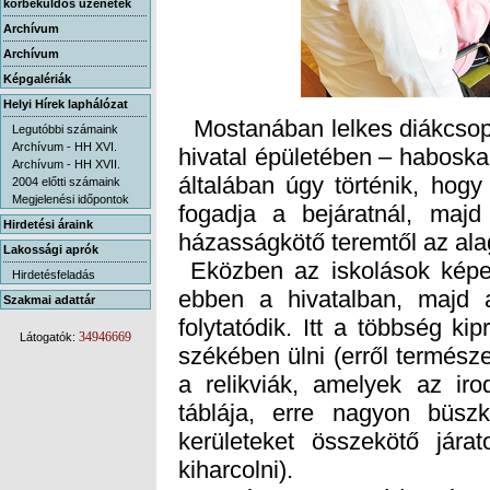
körbeküldős üzenetek
Archívum
Archívum
Képgalériák
Helyi Hírek laphálózat
Mostanában lelkes diákcsopor
hivatal épületében – habosk
általában úgy történik, hog
fogadja a bejáratnál, majd
Legutóbbi számaink
Archívum - HH XVI.
Archívum - HH XVII.
2004 előtti számaink
Megjelenési időpontok
Hirdetési áraink
házasságkötő teremtől az alag
Lakossági aprók
Eközben az iskolások képet
ebben a hivatalban, majd a
folytatódik. Itt a többség ki
székében ülni (erről termész
a relikviák, amelyek az iro
táblája, erre nagyon büsz
kerületeket összekötő jára
Hirdetésfeladás
Szakmai adattár
34946669
Látogatók:
kiharcolni).