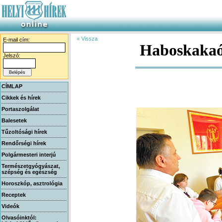
« Vissza
E-mail cím:
Haboskakaó 
Jelszó:
CÍMLAP
Cikkek és hírek
Portaszolgálat
Balesetek
Tűzoltósági hírek
Rendőrségi hírek
Polgármesteri interjú
Természetgyógyászat,
szépség és egészség
Horoszkóp, asztrológia
Receptek
Videók
Olvasóinktól: