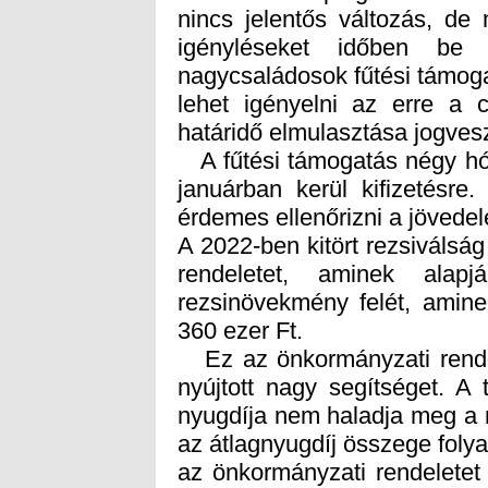
határidő elmulasztása jogvesz
A fűtési támogatás négy hón
januárban kerül kifizetésre
érdemes ellenőrizni a jövede
A 2022-ben kitört rezsiválsá
rendeletet, aminek alap
rezsinövekmény felét, amine
360 ezer Ft.
Ez az önkormányzati rendel
nyújtott nagy segítséget. A
nyugdíja nem haladja meg a n
az átlagnyugdíj összege folya
az önkormányzati rendeletet
jelenleg azok igényelhetik, 