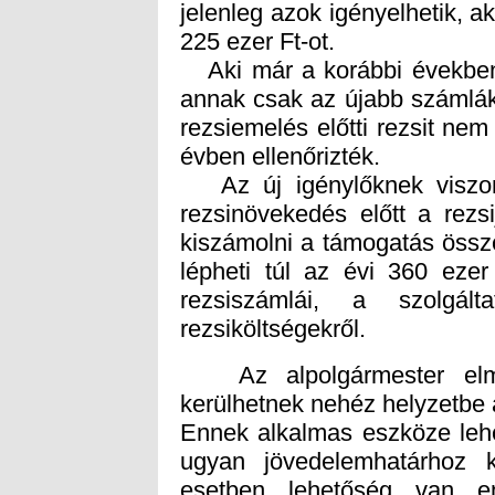
225 ezer Ft-ot.
Aki már a korábbi években i
annak csak az újabb számlák
rezsiemelés előtti rezsit nem 
évben ellenőrizték.
Az új igénylőknek viszont
rezsinövekedés előtt a rezs
kiszámolni a támogatás össz
lépheti túl az évi 360 ezer
rezsiszámlái, a szolgált
rezsiköltségekről.
Az alpolgármester elmo
kerülhetnek nehéz helyzetbe 
Ennek alkalmas eszköze lehe
ugyan jövedelemhatárhoz k
esetben lehetőség van en
támogatás összege is attól 
az irodához. Aki krízishely