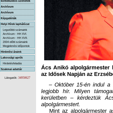
körbeküldős üzenetek
Archívum
Archívum
Képgalériák
Helyi Hírek laphálózat
Legutóbbi számaink
Archívum - HH XVI.
Archívum - HH XVII.
2004 előtti számaink
Megjelenési időpontok
Hirdetési áraink
Lakossági aprók
Hirdetésfeladás
Ács Anikó alpolgármester k
Szakmai adattár
az Idősek Napján az Erzséb
34950627
Látogatók:
–
Október 15-én indul a
legjobb hír. Milyen tám
kerületben – kérdeztük 
alpolgármestert.
Mint az alpolgármester as
nincs jelentős változás, de 
igényléseket időben be 
nagycsaládosok fűtési támoga
lehet igényelni az erre a c