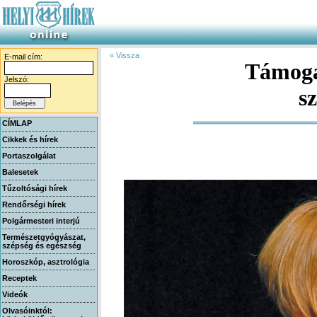
« Vissza
E-mail cím:
Támoga
Jelszó:
s
CÍMLAP
Cikkek és hírek
Portaszolgálat
Balesetek
Tűzoltósági hírek
Rendőrségi hírek
Polgármesteri interjú
Természetgyógyászat,
szépség és egészség
Horoszkóp, asztrológia
Receptek
Videók
Olvasóinktól: