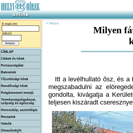
« Vissza
E-mail cím:
Milyen fá
Jelszó:
CÍMLAP
Cikkek és hírek
Portaszolgálat
Balesetek
Itt a levélhullató ősz, és a 
megszabadulni az elöregede
gondolta, kivágatja a Kerület
Tűzoltósági hírek
Rendőrségi hírek
Polgármesteri interjú
Természetgyógyászat,
teljesen kiszáradt cseresznye
szépség és egészség
Horoszkóp, asztrológia
Receptek
Videók
Olvasóinktól: