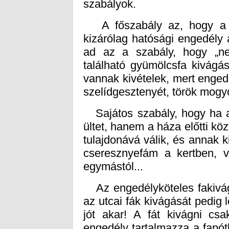
szabályok.
A főszabály az, hogy a XV
kizárólag hatósági engedély a
ad az a szabály, hogy „nem
található gyümölcsfa kivágá
vannak kivételek, mert enged
szelídgesztenyét, török mogyo
Sajátos szabály, hogy ha a
ültet, hanem a háza előtti kö
tulajdonává válik, és annak 
cseresznyefám a kertben, va
egymástól...
Az engedélyköteles fakivág
az utcai fák kivágását pedig 
jót akar! A fát kivágni cs
engedély tartalmazza a fapót
megegyezik a kivágott fa
díszfában számolva (20 cm-es
díszfával pótolható). Egy-e