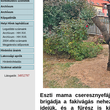
körbeküldős üzenetek
Archívum
Archívum
Képgalériák
Helyi Hírek laphálózat
Legutóbbi számaink
Archívum - HH XVI.
Archívum - HH XVII.
2004 előtti számaink
Megjelenési időpontok
Hirdetési áraink
Lakossági aprók
Hirdetésfeladás
Szakmai adattár
34952797
Látogatók:
Eszti mama cseresznyefáj
brigádja a fakivágás nehe
idejük, és a fűrész is 