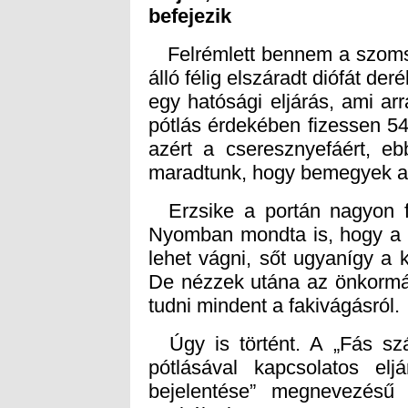
befejezik
Felrémlett bennem a szomszé
álló félig elszáradt diófát d
egy hatósági eljárás, ami arr
pótlás érdekében fizessen 54
azért a cseresznyefáért, e
maradtunk, hogy bemegyek a
Erzsike a portán nagyon fe
Nyomban mondta is, hogy a k
lehet vágni, sőt ugyanígy a 
De nézzek utána az önkormán
tudni mindent a fakivágásról.
Úgy is történt. A „Fás szá
pótlásával kapcsolatos el
bejelentése” megnevezésű 