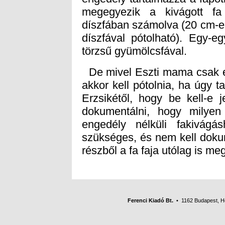
törzsű gyümölcsfával.
De mivel Eszti mama csak eg
akkor kell pótolnia, ha úgy 
Erzsikétől, hogy be kell-e j
dokumentálni, hogy milyen
engedély nélküli fakivág
szükséges, és nem kell doku
részből a fa faja utólag is meg
Ferenci Kiadó Bt.
• 1162 Budapest, Her