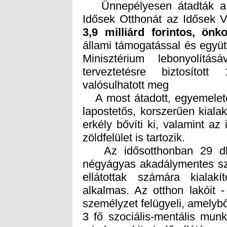
Ünnepélyesen átadták a fő
Idősek Otthonát az Idősek Vi
3,9 milliárd forintos, ön
állami támogatással és együ
Minisztérium lebonyolítás
terveztetésre biztosítot
valósulhatott meg
A most átadott, egyemeletes
lapostetős, korszerűen kiala
erkély bővíti ki, valamint a
zöldfelület is tartozik.
Az idősotthonban 29 db
négyágyas akadálymentes sz
ellátottak számára kialak
alkalmas. Az otthon lakóit 
személyzet felügyeli, amelybő
3 fő szociális-mentális mun
mindenre kiterjedő ellátás 
az emelet adta adottságok 