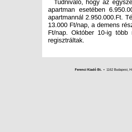
Tudnivaló, hogy az egyszer
apartman esetében 6.950.00
apartmannál 2.950.000.Ft. Térí
13.000 Ft/nap, a demens rés
Ft/nap. Október 10-ig több 
regisztráltak.
Ferenci Kiadó Bt.
• 1162 Budapest, Her