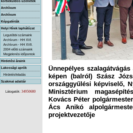
körbeküldős üzenetek
Archívum
Archívum
Képgalériák
Helyi Hírek laphálózat
Legutóbbi számaink
Archívum - HH XVI.
Archívum - HH XVII.
2004 előtti számaink
Megjelenési időpontok
Hirdetési áraink
Ünnepélyes szalagátvágás 
képen (balról) Szász Józs
országgyűlési képviselő, N
Minisztérium magasépítés
Kovács Péter polgármester
Ács Anikó alpolgármeste
Lakossági aprók
Hirdetésfeladás
Szakmai adattár
34950680
Látogatók:
projektvezetője