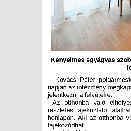
Kényelmes egyágyas szobák
l
Kovács Péter polgármeste
napján az intézmény megkapt
jelentkezni a felvételre.
Az otthonba való elhelyez
részletes tájékoztató találha
honlapon. Aki az otthonba va
tájékozódhat.