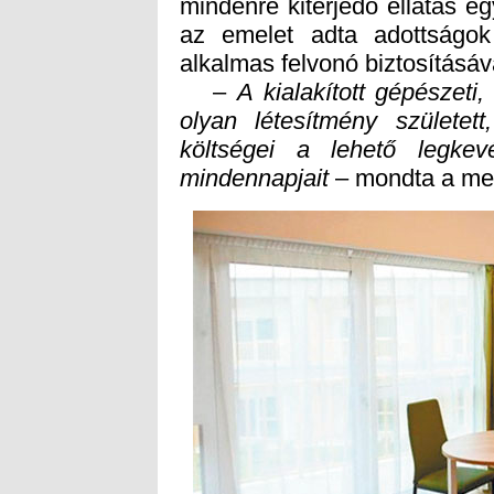
alkalmas felvonó biztosításáva
–
A kialakított gépészeti
olyan létesítmény szüle
költségei a lehető leg
mindennapjait
– mondta a megn