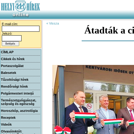
« Vissza
E-mail cím:
Átadták a c
Jelszó:
CÍMLAP
Cikkek és hírek
Portaszolgálat
Balesetek
Tűzoltósági hírek
Rendőrségi hírek
Polgármesteri interjú
Természetgyógyászat,
szépség és egészség
Horoszkóp, asztrológia
Receptek
Videók
Olvasóinktól: