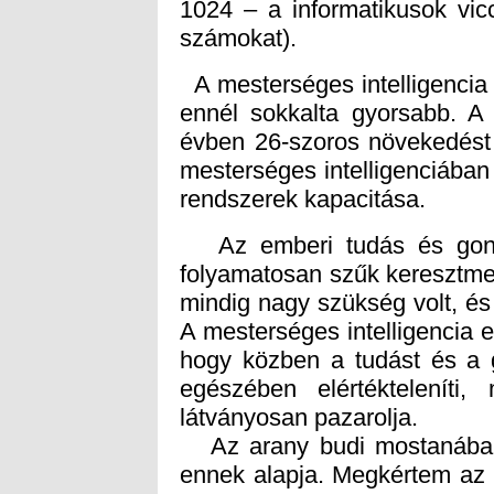
számokat).
A mesterséges intelligencia
ennél sokkalta gyorsabb. A 
évben 26-szoros növekedést 
mesterséges intelligenciába
rendszerek kapacitása.
Az emberi tudás és gondo
folyamatosan szűk keresztmet
mindig nagy szükség volt, és 
A mesterséges intelligencia e
hogy közben a tudást és a g
egészében elértékteleníti
látványosan pazarolja.
Az arany budi mostanában 
ennek alapja. Megkértem az M
a Pravda 1921. november 7
győzelme után aranyból é
elveszíti majd az értékét. E
megismételte az ENSZ-közgyű
az információért az MI mélyk