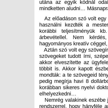
mindketten aludni… Másnapra
Az előadáson szó volt egy ki
használni kezdték a mesters
korábbi teljesítményük kb
árbevétellel. Nem kérdé
hagyományos kreatív céggel, 
Aztán szó volt egy szövegírór
szövegeket tudott írni, szépe
akkor elveszítette az ügyfel
többit is. Akkor kapott észb
mondták: a te szövegeid tén
pedig megírja havi 8 dollár
korábban sikeres nyelvi dokt
elhelyezkedni…
Nemrég valakinek eszébe jut
rendszerrel, hogy hányféle a
lévő anyagokból. A megoldás
volt. Most képzeljük el azt a
létrehozásán. Már túl van a
hiányoznak a tudományos bej
ő évtizedek óta kutatott-dé