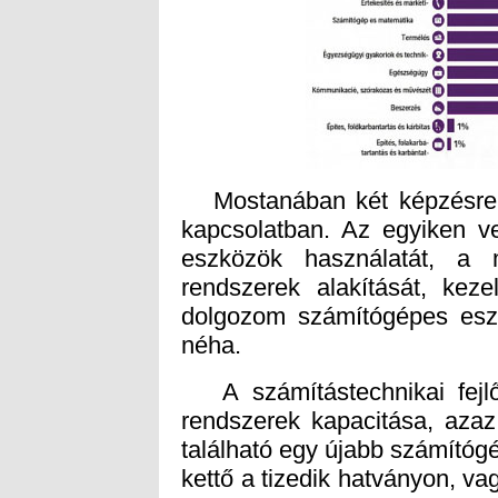
Mostanában két képzésre is
kapcsolatban. Az egyiken ve
eszközök használatát, a 
rendszerek alakítását, ke
dolgozom számítógépes esz
néha.
A számítástechnikai fejlő
rendszerek kapacitása, azaz
található egy újabb számítóg
kettő a tizedik hatványon, v
1024 – a informatikusok vi