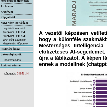
körbeküldős üzenetek
Archívum
Archívum
Képgalériák
Helyi Hírek laphálózat
Legutóbbi számaink
A vezetői képzésen vetített
hogy a különféle szakmák
Mesterséges Intelligenci
előfizetéses AI-segédemet,
újra a táblázatot. A képen l
Archívum - HH XVI.
Archívum - HH XVII.
2004 előtti számaink
Megjelenési időpontok
Hirdetési áraink
Lakossági aprók
Hirdetésfeladás
ennek a modellnek (chatgpt 
Szakmai adattár
34951144
Látogatók: