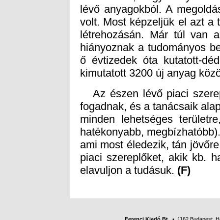
kimutatott 3200 új anyag közöt
Az észen lévő piaci szerepl
fogadnak, és a tanácsaik alap
minden lehetséges területre
hatékonyabb, megbízhatóbb).
ami most éledezik, tán jövőre 
piaci szereplőket, akik kb.
elavuljon a tudásuk.
(F)
Ferenci Kiadó Bt.
• 1162 Budapest, Her