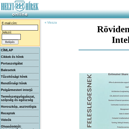
« Vissza
E-mail cím:
Röviden
Jelszó:
Inte
CÍMLAP
Cikkek és hírek
Portaszolgálat
Balesetek
Tűzoltósági hírek
Rendőrségi hírek
Polgármesteri interjú
Természetgyógyászat,
szépség és egészség
Horoszkóp, asztrológia
Receptek
Videók
Olvasóinktól: