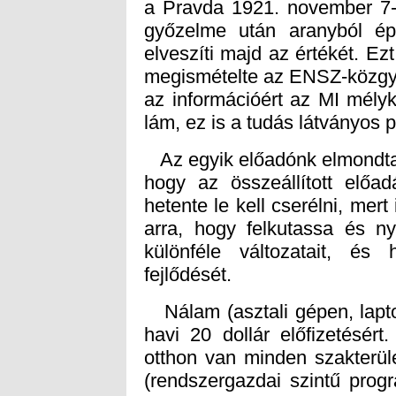
lám, ez is a tudás látványos p
Az egyik előadónk elmondta,
hogy az összeállított előa
hetente le kell cserélni, mer
arra, hogy felkutassa és ny
különféle változatait, és
fejlődését.
Nálam (asztali gépen, lapto
havi 20 dollár előfizetésér
otthon van minden szakterül
(rendszergazdai szintű prog
utána az egyik kódnál odaí