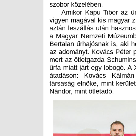
szobor közelében.
Amikor Kapu Tibor az űrbe
vigyen magával kis magyar zá
aztán leszállás után hasznos
a Magyar Nemzeti Múzeumban 
Bertalan űrhajósnak is, aki h
az adományt. Kovács Péter po
mert az ötletgazda Schuminsz
űrfa miatt járt egy lobogó. A
átadáson: Kovács Kálmán e
társaság elnöke, mint kerül
Nándor, mint ötletadó.