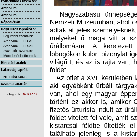
körbeküldős üzenetek
Archívum
Nagyszabású ünnepséget 
Nemzeti Múzeumban, ahol öss
adtak át jeles személyeknek
melyeket ő maga vitt a sz
űrállomásra. A keretezett
lobogókon külön bizonylat ig
világűrt, és az is rajta van
Archívum
Képgalériák
Helyi Hírek laphálózat
Legutóbbi számaink
Archívum - HH XVI.
Archívum - HH XVII.
2004 előtti számaink
Megjelenési időpontok
Hirdetési áraink
földet.
Lakossági aprók
Az ötlet a XVI. kerületben 
aki egyébként űrbéli tárgyak
van, ahol egy magyar éppen 
történt ez akkor is, amikor
fizetős űrturista indult az űr
földet vitetett fel vele, amit
kistarcsai földbe ültették 
található jelenleg is a kist
Hirdetésfeladás
Szakmai adattár
34941278
Látogatók: