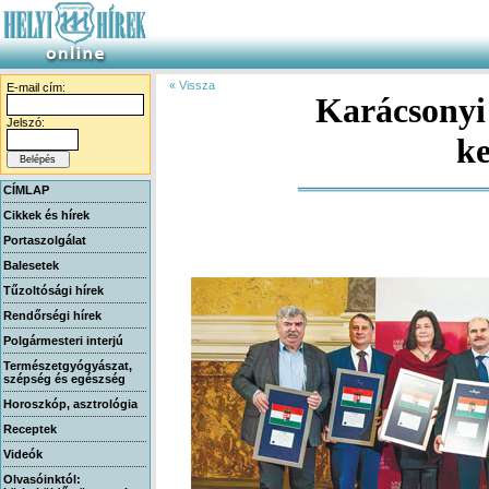
« Vissza
E-mail cím:
Karácsonyi
Jelszó:
ke
CÍMLAP
Cikkek és hírek
Portaszolgálat
Balesetek
Tűzoltósági hírek
Rendőrségi hírek
Polgármesteri interjú
Természetgyógyászat,
szépség és egészség
Horoszkóp, asztrológia
Receptek
Videók
Olvasóinktól: