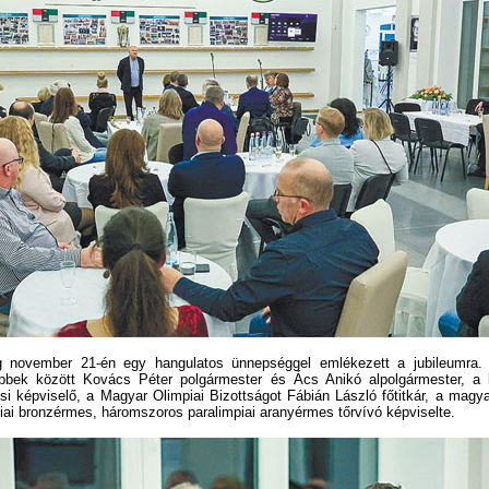
o­vem­ber 21-én egy hangulatos ünnepséggel emlékezett a jubileumra
bbek között Kovács Péter polgármester és Ács Anikó alpolgármester, a 
ési képviselő, a Magyar Olimpiai Bizottságot Fábián László főtitkár, a magya
iai bronzérmes, háromszoros paralimpiai aranyérmes tőrvívó képviselte.