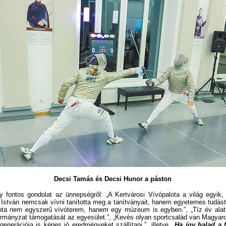
Decsi Tamás és Decsi Hunor a páston
ontos gondolat az ünnepségről: „A Kertvárosi Vívópalota a világ egyik
 István nemcsak vívni tanította meg a tanítványait, hanem egyetemes tudást i
lota nem egyszerű vívóterem, hanem egy múzeum is egyben.”, „Tíz év alat
rmányzat támogatását az egyesület.”, „Kevés olyan sportcsalád van Magyar
enerációja is képes jó eredményeket szállítani.”, illetve
„Ha így halad a 