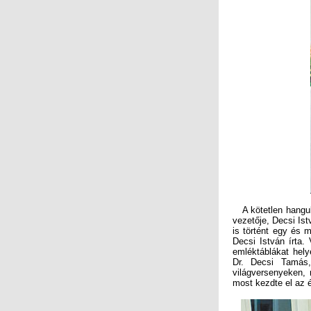
A kötetlen hangula
vezetője, Decsi Is
is történt egy és 
Decsi István írta.
emléktáblákat hely
Dr. Decsi Tamás
világversenyeken, 
most kezdte el az 