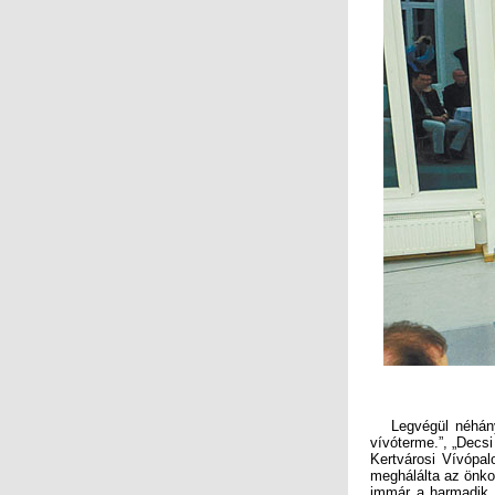
Legvégül néhány f
vívóterme.”, „Decsi
Kertvárosi Vívópa
meghálálta az önko
immár a harmadik g