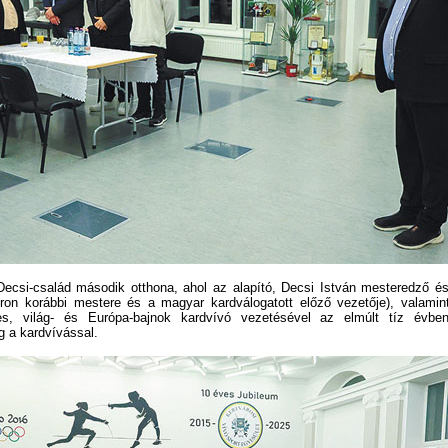
csi-család második otthona, ahol az alapító, Decsi István mesteredző és 
Áron korábbi mestere és a magyar kardválogatott előző vezetője), valamin
mes, világ- és Európa-bajnok kardvívó vezetésével az elmúlt tíz évbe
 a kardvívással.