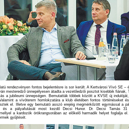
tú rendezvényen fontos bejelentésre is sor került. A Kertvárosi Vívó SE – 
tván mesteredző ünnepélyesen átadta a vezetőedzői posztot kisebbik fiának,
más a jubileumi ünnepségen. Bemutatták többek között a KVSE új indulóját
 Valamint a vívóterem homlokzatára a klub életében fontos történéseket és
eztek el. Illetve egy bemutató asszó erejéig megmérkőzött egymással a pá
, és a pályafutását most kezdő Decsi Hunor. Dr. Decsi Tamás 31 
mellyel a kardozók örökrangsorában az előkelő harmadik helyet foglalja el.
érmek gyűjtését.