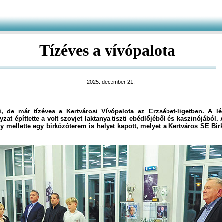
Tízéves a vívópalota
2025. december 21.
, de már tízéves a Kertvárosi Vívópalota az Erzsébet-ligetben. A l
zat építtette a volt szovjet laktanya tiszti ebédlőjéből és kaszinójából
ogy mellette egy birkózóterem is helyet kapott, melyet a Kertváros SE Bi