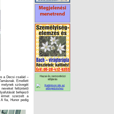
Hazai és nemzetközi
és a Decsi család –
 Tamásnak. Emellett
, melynek szövegét
 neveket feltüntető
lyafutását befejező
érmet szerzett a
 A fia, Hunor pedig
időjárás