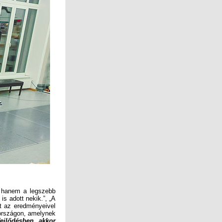
, hanem a legszebb
s adott nekik.”, „A
t az eredményeivel
országon, amelynek
fejlődésben, akkor