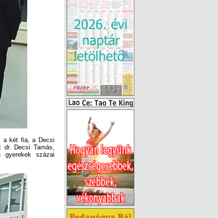
a két fia, a Decsi
t dr. Decsi Tamás,
n gyerekek százai