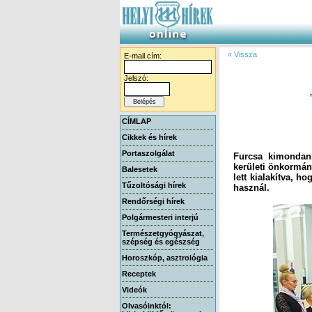
« Vissza
E-mail cím:
Jelszó:
CÍMLAP
Cikkek és hírek
Portaszolgálat
Furcsa kimondani
kerületi önkormány
lett kialakítva, h
Balesetek
Tűzoltósági hírek
használ.
Rendőrségi hírek
Polgármesteri interjú
Természetgyógyászat,
szépség és egészség
Horoszkóp, asztrológia
Receptek
Videók
Olvasóinktól: