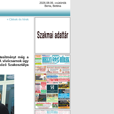
2026.08.06. csütörtök
Berta, Bettina
« Cikkek és hírek
étesítményt még a
. A vívócsarnok úgy
rkózó Szakosztálya