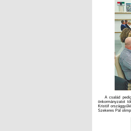
A család pedig n
önkormányzatot tö
Kristóf országgyűl
Szekeres Pál olimp