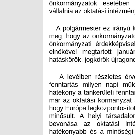
vállalnia az oktatási intézmé
A polgármester ez irányú k
meg, hogy az önkormányzatok
önkormányzati érdekképvi
elnökével megtartott januá
hatáskörök, jogkörök újragon
A levélben részletes érvek
fenntartás milyen napi mű
hatékony a tankerületi fennta
már az oktatási kormányzat s
hogy Európa legközpontosíto
minősült. A helyi társadal
bevonása az oktatási int
hatékonyabb és a minőségi 
állami fenntartásba vétel i
kutatást tartottak a település
önkormányzati, 5,6%-a az ál
voksolt, 6,8%-a szerint min
pedig nem tudott válaszol
korábban bírósághoz is ford