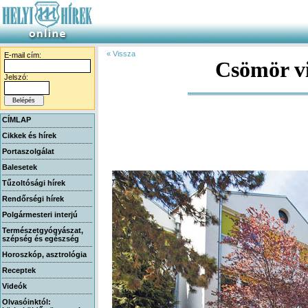
« Vissza
E-mail cím:
Csömör vi
Jelszó:
CÍMLAP
Cikkek és hírek
Portaszolgálat
Balesetek
Tűzoltósági hírek
Rendőrségi hírek
Polgármesteri interjú
Természetgyógyászat,
szépség és egészség
Horoszkóp, asztrológia
Receptek
Videók
Olvasóinktól: