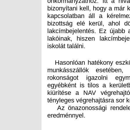
iskolát találni.
Hasonlóan hatékony eszköz 
munkásszállók esetében,
rokonságot igazolni egym
egyébként is tilos a kerül
kiürítése a NAV végrehajtó
tényleges végrehajtásra sor ke
Az önazonossági rendelet 
eredménnyel.