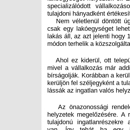
tulajdoni hányadként értékesít
Nem véletlenül döntött úgy
csak egy lakóegységet lehet
lakás áll, az azt jelenti hogy
módon terhelik a közszolgáltat
Ahol ez kiderül, ott telepü
mivel a vállalkozás már addi
bírságolják. Korábban a kerül
kerüljön fel széljegyként a tu
lássák az ingatlan valós helyz
Az önazonossági rendelet 
helyzetek megelőzésére. A r
tulajdonú ingatlanrészekre
van. Így tehát ha egy in
értékesítésre kerül, azt be k
hivatal megvizsgálja, hogy 
viszonyai, mi az oka az adá