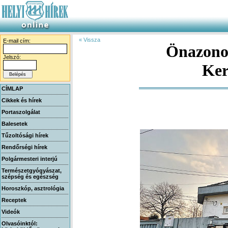
« Vissza
E-mail cím:
Önazonos
Jelszó:
Ker
CÍMLAP
Cikkek és hírek
Portaszolgálat
Balesetek
Tűzoltósági hírek
Rendőrségi hírek
Polgármesteri interjú
Természetgyógyászat,
szépség és egészség
Horoszkóp, asztrológia
Receptek
Videók
Olvasóinktól: