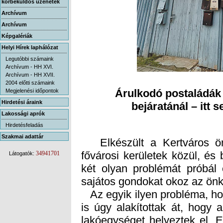
körbeküldős üzenetek
Archívum
Archívum
Képgalériák
Helyi Hírek laphálózat
Legutóbbi számaink
Archívum - HH XVI.
Archívum - HH XVII.
2004 előtti számaink
Árulkodó postaládák 
Megjelenési időpontok
Hirdetési áraink
bejáratánál – itt s
Lakossági aprók
Hirdetésfeladás
Szakmai adattár
Elkészült a Kertváros ön
fővárosi kerületek közül, és
két olyan problémát próbál 
34941701
Látogatók:
sajátos gondokat okoz az ön
Az egyik ilyen probléma, ho
is úgy alakítottak át, hogy
lakóegységet helyeztek el. E
specializálódott vállalkozá