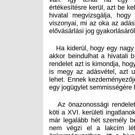
elővásárlási jog gyakorlásáról
Ha kiderül, hogy egy nagy h
akkor beindulhat a hivatali
rendelet azt is kimondja, hog
is megy az adásvétel, azt ut
lehet. Ennek kezdeményezője
egy jogügylet semmisségére b
Az önazonossági rendelet m
köti a XVI. kerületi ingatlan
már legalább hét személy be
nem végzi el a lakcím léte
önkormányzathoz. Itt a hiva
bizonyítani kell, hogy a már 
kapcsolatban áll a kérelm
bizottság elé kerül, ahol dö
lakcímbejelentés. Ez újabb 
lakóinak, hiszen lakcímbej