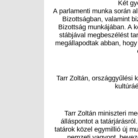
Két gy
A parlamenti munka során a
Bizottságban, valamint biz
Bizottság munkájában. A k
stábjával megbeszélést tar
megállapodtak abban, hogy 
Tarr Zoltán, országgyűlési 
kultúráé
Tarr Zoltán miniszteri me
álláspontot a tatárjárásró
tatárok közel egymillió új 
nemzeti vagyont, bevez
kedvezményes hitellel támog
egyfajta szellemi tatárjár
években. 2024 áprilisában p
elbocsátották, majd ugya
feleségére – 20 év után meg
állását. Ebből az aspekt