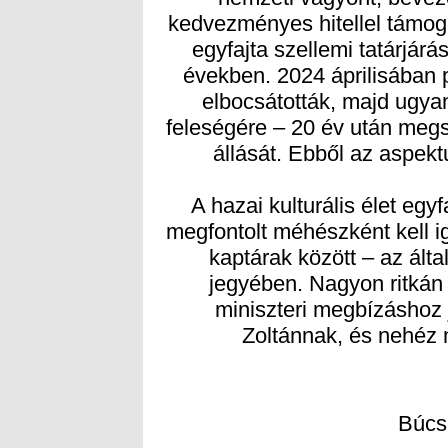
A hazai kulturális élet egy
megfontolt méhészként kell 
kaptárak között – az álta
jegyében. Nagyon ritkán f
miniszteri megbízáshoz j
Zoltánnak, és nehéz 
Búcs