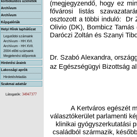
körbeküldős üzenetek
Archívum
Archívum
Képgalériák
Helyi Hírek laphálózat
Daróczi Zoltán és Szanyi Tibo
Legutóbbi számaink
Archívum - HH XVI.
Archívum - HH XVII.
2004 előtti számaink
Dr. Szabó Alexandra, országg
Megjelenési időpontok
Hirdetési áraink
az Egészségügyi Bizottság a
Lakossági aprók
Hirdetésfeladás
Szakmai adattár
34947377
Látogatók:
A Kertváros egészét m
választókerület parlamenti k
klinikai gyógyszerkutatási
családból származik, késő