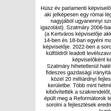
Húsz év parlamenti képviselő
aki jelképesen egy római lég
nagyjából ugyanennyi szol
igazolást). Szatmáry 2006-ban 
(a Kertváros képviselője ak
14-ben és 18-ban egyéni man
képviselője. 2022-ben a soro
külföldről leadott levélszav
képviselőként k
Szatmáry hihetetlenül haté
fideszes gazdasági irányí
közel 20 milliárdnyi fejle
kerületbe. Több mint hétmill
kibővítették a szakrendelőt
épült meg a Reformátorok te
sorolni a fejlesztések ered