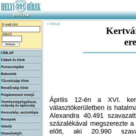
« Vissza
E-mail cím:
Kertvár
Jelszó:
er
CÍMLAP
Cikkek és hírek
Portaszolgálat
Balesetek
Tűzoltósági hírek
Rendőrségi hírek
Polgármesteri interjú
Április 12-én a XVI. ker
választókerületben is hatalm
Alexandra 40.491 szavazatt
százalékával megszerezte a 
előtt, aki 20.990 szava
(megjegyzendő, hogy ez mint
fővárosi listás szavazata
osztozott a többi induló: Dr
Olivio (DK), Bombicz Tamás (
Természetgyógyászat,
szépség és egészség
Horoszkóp, asztrológia
Receptek
Videók
Olvasóinktól: