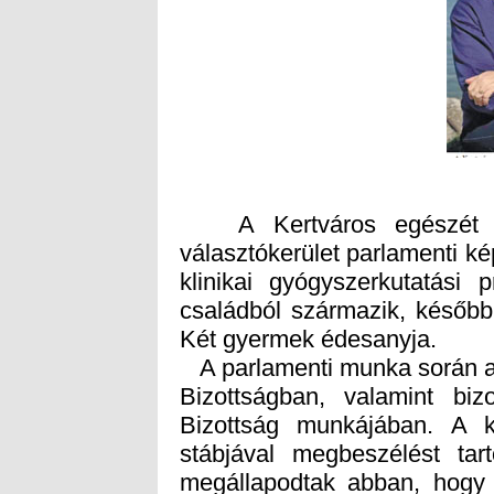
A Kertváros egészét ma
választókerület parlamenti ké
klinikai gyógyszerkutatási 
családból származik, később
Két gyermek édesanyja.
A parlamenti munka során al
Bizottságban, valamint biz
Bizottság munkájában. A k
stábjával megbeszélést tar
megállapodtak abban, hogy f