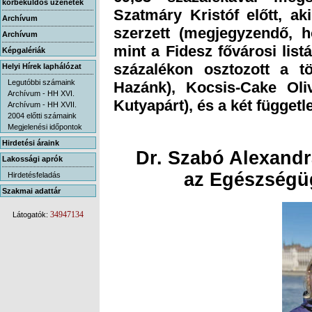
körbeküldős üzenetek
Archívum
Archívum
Képgalériák
Helyi Hírek laphálózat
Legutóbbi számaink
Archívum - HH XVI.
Kutyapárt), és a két függetl
Archívum - HH XVII.
2004 előtti számaink
Megjelenési időpontok
Hirdetési áraink
Dr. Szabó Alexandr
Lakossági aprók
az Egészségüg
Hirdetésfeladás
Szakmai adattár
34947134
Látogatók: