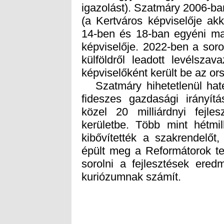
képviselőként került be az o
Szatmáry hihetetlenül haték
fideszes gazdasági irányít
közel 20 milliárdnyi fejle
kerületbe. Több mint hétmilli
kibővítették a szakrendelőt,
épült meg a Reformátorok te
sorolni a fejlesztések ered
kuriózumnak számít.