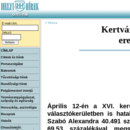
« Vissza
E-mail cím:
Kertvár
Jelszó:
er
CÍMLAP
Cikkek és hírek
Portaszolgálat
Balesetek
Tűzoltósági hírek
Rendőrségi hírek
Polgármesteri interjú
Természetgyógyászat,
szépség és egészség
Április 12-én a XVI. ker
választókerületben is hat
Szabó Alexandra 40.491 sza
69,53 százalékával meg
Szatmáry Kristóf előtt, ak
szerzett (megjegyzendő, 
mint a Fidesz fővárosi lis
százalékon osztozott a t
Hazánk), Kocsis-Cake Oli
Horoszkóp, asztrológia
Receptek
Videók
Olvasóinktól: