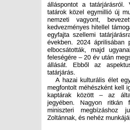
tatárjárás.
A hazai kulturális élet egy
megfontolt méhészként kell 
kaptárak között – az álta
jegyében. Nagyon ritkán f
miniszteri megbízáshoz j
Zoltánnak, és nehéz munkájáh