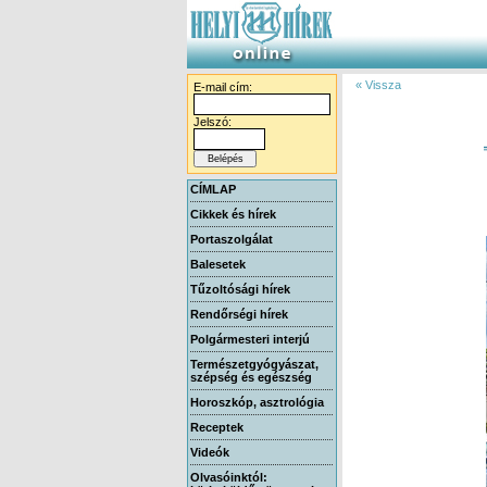
« Vissza
E-mail cím:
Jelszó:
CÍMLAP
Cikkek és hírek
Portaszolgálat
Balesetek
Tűzoltósági hírek
Rendőrségi hírek
Polgármesteri interjú
Természetgyógyászat,
szépség és egészség
Horoszkóp, asztrológia
Receptek
Videók
Olvasóinktól: