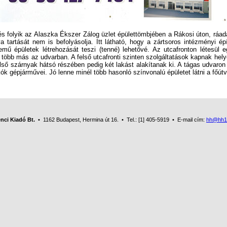
olyik az Alaszka Ékszer Zálog üzlet épülettömbjében a Rákosi úton, ráadá
a tartását nem is befolyásolja. Itt látható, hogy a zártsoros intézményi ép
emű épületek létrehozását teszi (tenné) lehetővé. Az utcafronton létesül e
 több más az udvarban. A felső utcafronti szinten szolgáltatások kapnak hely
első szárnyak hátsó részében pedig két lakást alakítanak ki. A tágas udvaron
kók gépjárművei. Jó lenne minél több hasonló színvonalú épületet látni a főút
nci Kiadó Bt.
• 1162 Budapest, Hermina út 16. • Tel.: [1] 405-5919 • E-mail cím:
hh@hh1