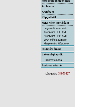
körbeküldős üzenetek
Archívum
Archívum
Képgalériák
Helyi Hírek laphálózat
Legutóbbi számaink
Archívum - HH XVI.
Archívum - HH XVII.
2004 előtti számaink
Megjelenési időpontok
Hirdetési áraink
Lakossági aprók
Hirdetésfeladás
Szakmai adattár
34950427
Látogatók: