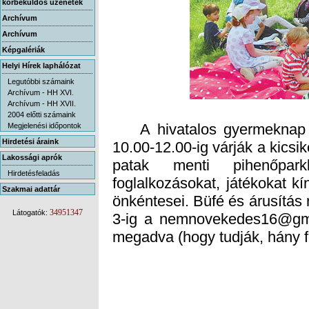
körbeküldős üzenetek
Archívum
Archívum
Képgalériák
Helyi Hírek laphálózat
Legutóbbi számaink
Archívum - HH XVI.
Archívum - HH XVII.
2004 előtti számaink
A hivatalos gyermeknap ut
10.00-12.00-ig várják a kicsi
patak menti pihenőpark
foglalkozásokat, játékokat 
önkéntesei. Büfé és árusítás
3-ig a nemnovekedes16@gma
Megjelenési időpontok
Hirdetési áraink
Lakossági aprók
Hirdetésfeladás
Szakmai adattár
34951347
Látogatók:
megadva (hogy tudják, hány f