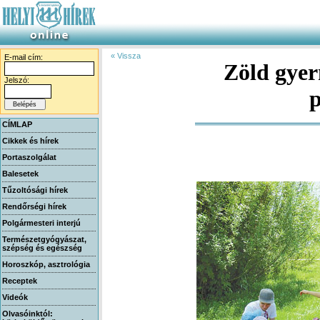
« Vissza
E-mail cím:
Zöld gye
Jelszó:
CÍMLAP
Cikkek és hírek
Portaszolgálat
Balesetek
Tűzoltósági hírek
Rendőrségi hírek
Polgármesteri interjú
Természetgyógyászat,
szépség és egészség
Horoszkóp, asztrológia
Receptek
Videók
Olvasóinktól: