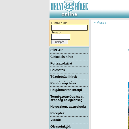
« Vissza
E-mail cím:
Jelszó:
CÍMLAP
Cikkek és hírek
Portaszolgálat
Balesetek
Tűzoltósági hírek
Rendőrségi hírek
Polgármesteri interjú
Természetgyógyászat,
szépség és egészség
Horoszkóp, asztrológia
Receptek
Videók
Olvasóinktól: