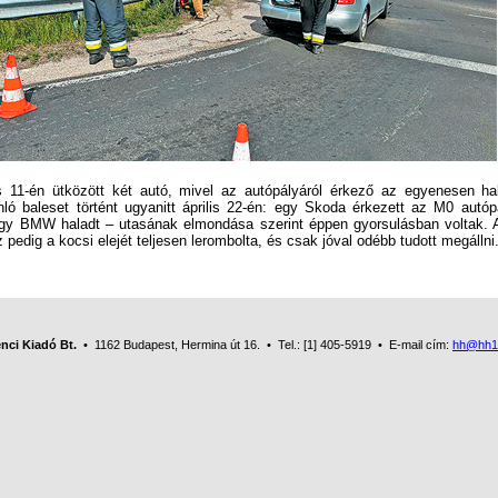
1-én ütközött két autó, mivel az autópályáról érkező az egyenesen ha
ló baleset történt ugyanitt április 22-én: egy Skoda érkezett az M0 autópál
gy BMW haladt – utasának elmondása szerint éppen gyorsulásban voltak. 
 pedig a kocsi elejét teljesen lerombolta, és csak jóval odébb tudott megállni
nci Kiadó Bt.
• 1162 Budapest, Hermina út 16. • Tel.: [1] 405-5919 • E-mail cím:
hh@hh1