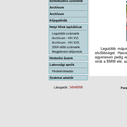
körbeküldős üzenetek
Archívum
Archívum
Képgalériák
Helyi Hírek laphálózat
Legutóbbi számaink
Archívum - HH XVI.
Archívum - HH XVII.
2004 előtti számaink
Legutóbb május 1
elsőbbséget. Hason
egyenesen pedig e
Megjelenési időpontok
Hirdetési áraink
orrát a BMW elé, az
Lakossági aprók
Hirdetésfeladás
Szakmai adattár
34948998
Látogatók:
Fere