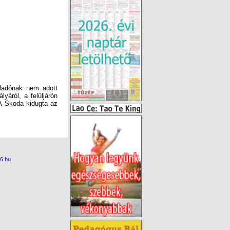
ladónak nem adott
yáról, a felüljárón
A Skoda kidugta az
.
6.hu