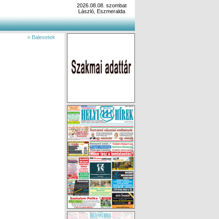
2026.08.08. szombat
László, Eszmeralda
« Balesetek