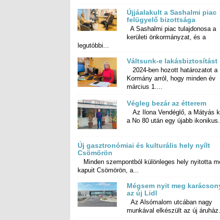
Újjáalakult a Sashalmi piac
felügyelő bizottsága
A Sashalmi piac tulajdonosa a
kerületi önkormányzat, és a
legutóbbi...
Váltsunk-e lakásbiztosítást
2024-ben hozott határozatot a
Kormány arról, hogy minden év
március 1....
Végleg bezár az étterem
Az Ilona Vendéglő, a Mátyás k
a No 80 után egy újabb ikonikus.
Új gasztronómiai és kulturális hely nyílt
Csömörön
Minden szempontból különleges hely nyitotta m
kapuit Csömörön, a...
Mégsem nyit meg karácson
az új Lidl
Az Alsómalom utcában nagy
munkával elkészült az új áruház.