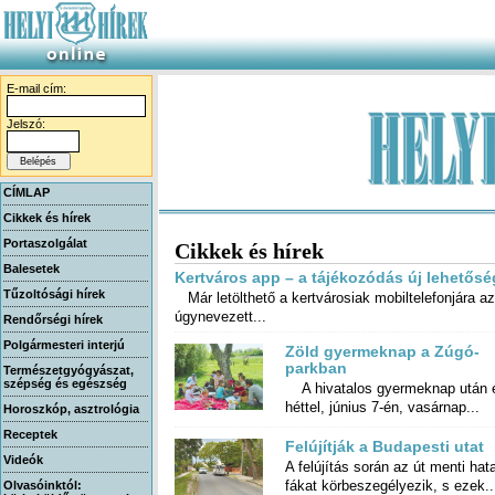
E-mail cím:
Jelszó:
CÍMLAP
Cikkek és hírek
Portaszolgálat
Cikkek és hírek
Balesetek
Kertváros app – a tájékozódás új lehetősé
Tűzoltósági hírek
Már letölthető a kertvárosiak mobiltelefonjára az
úgynevezett...
Rendőrségi hírek
Polgármesteri interjú
Zöld gyermeknap a Zúgó-
parkban
Természetgyógyászat,
szépség és egészség
A hivatalos gyermeknap után 
héttel, június 7-én, vasárnap...
Horoszkóp, asztrológia
Receptek
Felújítják a Budapesti utat
Videók
A felújítás során az út menti ha
fákat körbeszegélyezik, s ezek..
Olvasóinktól: