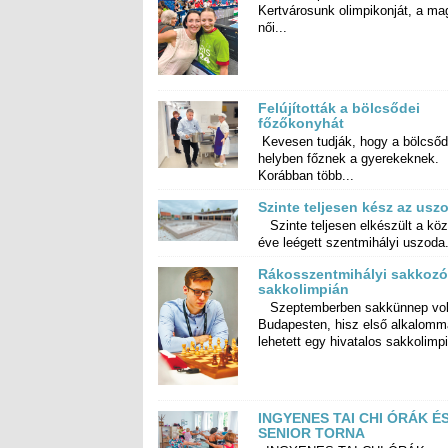
női...
Felújították a bölcsődei
főzőkonyhát
Kevesen tudják, hogy a bölcső
helyben főznek a gyereke
Korábban több...
Szinte teljesen kész az usz
Szinte teljesen elkészült a köz
éve leégett szentmihályi uszoda.
Rákosszentmihályi sakkozó
sakkolimpián
Szeptemberben sakkünnep vol
Budapesten, hisz első alkalomma
lehetett egy hivatalos sakkolimpi
INGYENES TAI CHI ÓRÁK É
SENIOR TORNA