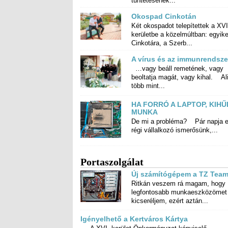
tüntetésének...
Okospad Cinkotán
Két okospadot telepítettek a XVI
kerületbe a közelmúltban: egyike
Cinkotára, a Szerb...
A vírus és az immunrendsze
…vagy beáll remetének, vagy
beoltatja magát, vagy kihal. Alig
több mint...
HA FORRÓ A LAPTOP, KIHŰ
MUNKA
De mi a probléma? Pár napja 
régi vállalkozó ismerősünk,...
Portaszolgálat
Új számítógépem a TZ Team
Ritkán veszem rá magam, hogy
legfontosabb munkaeszközömet
kicseréljem, ezért aztán...
Igényelhető a Kertváros Kártya