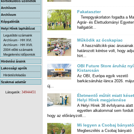
körbeküldős üzenetek
Archívum
Fakataszter
Archívum
Terepgyakorlaton fogadta a Ma
Agrár- és Élettudományi Egy
Képgalériák
hallgatóit...
Helyi Hírek laphálózat
Legutóbbi számaink
Működik az ócskapiac
Archívum - HH XVI.
Archívum - HH XVII.
A használtcikk-piac árusainak
határozott kérése volt, hogy adjunk
2004 előtti számaink
Megjelenési időpontok
hírt...
Hirdetési áraink
OBI Future Store áruház nyí
Lakossági aprók
Kistarcsán
Hirdetésfeladás
Az OBI, Európa egyik vezető
barkácsáruház-lánca 2026. május 7-én
Szakmai adattár
új...
34944451
Látogatók:
Életmentő műtét miatt késet
Helyi Hírek megjelenése
A Helyi Hírek 38 évfolyama alatt
egyetlen alkalommal sem fordult elő,
hogy az előirányzott...
Mi legyen a Csobaj bányató
Megbeszélés a Csobaj bányató