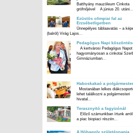
Batthyány mauzóleum Cinkota
grófnőjével A június 20. utáni..
Ezüstös olimpiai fal az
Erzsébetligetben
Ünnepélyes táblaavatás – a kép
(balról) Virág Lajos...
Pedagógus Napi köszöntés
A kertvárosi Pedagógus Napot
hagyományosan a cinkotai Szerb Antal
Gimnáziumban...
Haboskakaó a polgármester
Mostanában lelkes diákcsoport
lehet találkozni a polgárme
hivatal...
Terasznyitó a fagyizónál
Előző számunkban írtunk arról
a piac biopiaci részén...
A Hóbagoly születésnapja