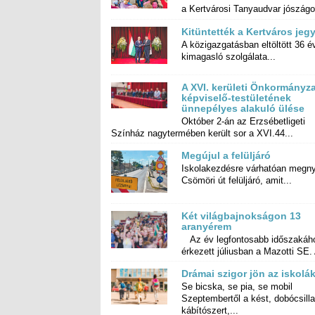
a Kertvárosi Tanyaudvar jószágo
Kitüntették a Kertváros jeg
A közigazgatásban eltöltött 36 é
kimagasló szolgálata...
A XVI. kerületi Önkormányza
képviselő-testületéne
ünnepélyes alakuló ülése
Október 2-án az Erzsébetligeti
Színház nagytermében került sor a XVI.44...
Megújul a felüljáró
Iskolakezdésre várhatóan megnyí
Csömöri út felüljáró, amit...
Két világ­bajnok­ságon 13
aranyérem
Az év legfontosabb időszakáh
érkezett júliusban a Mazotti SE. 
Drámai szigor jön az iskolá
Se bicska, se pia, se mobil
Szeptembertől a kést, dobócsillagot,
kábítószert,...