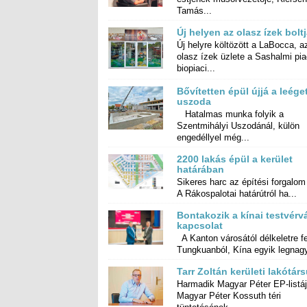
Tamás...
Új helyen az olasz ízek bolt
Új helyre költözött a LaBocca, a
olasz ízek üzlete a Sashalmi pia
biopiaci...
Bővítetten épül újjá a leége
uszoda
Hatalmas munka folyik a
Szentmihályi Uszodánál, külön
engedéllyel még...
2200 lakás épül a kerület
határában
Sikeres harc az építési forgalom
A Rákospalotai határútról ha...
Bontakozik a kínai testvérv
kapcsolat
A Kanton városától délkeletre f
Tungkuanból, Kína egyik legnagy
Tarr Zoltán kerületi lakótár
Harmadik Magyar Péter EP-listá
Magyar Péter Kossuth té