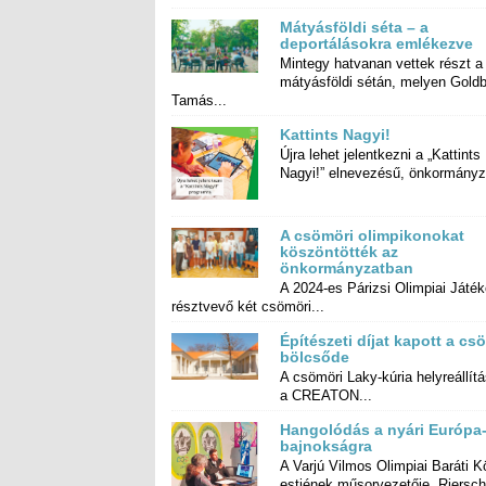
Mátyásföldi séta – a
deportálásokra emlékezve
Mintegy hatvanan vettek részt a
mátyásföldi sétán, melyen Goldberger
Tamás...
Kattints Nagyi!
Újra lehet jelentkezni a „Kattints
Nagyi!” elnevezésű, önkormányza
A csömöri olimpikonokat
köszöntötték az
önkormányzatban
A 2024-es Párizsi Olimpiai Játé
résztvevő két csömöri...
Építészeti díjat kapott a cs
bölcsőde
A csömöri Laky-kúria helyreállítá
a CREATON...
Hangolódás a nyári Európa
bajnokságra
A Varjú Vilmos Olimpiai Baráti K
estjének műsorvezetője, Riers