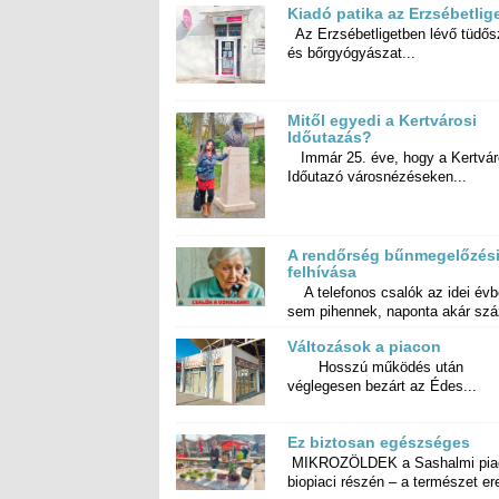
Kiadó patika az Erzsébetlig
Az Erzsébetligetben lévő tüdős
és bőrgyógyászat...
Mitől egyedi a Kertvárosi
Időutazás?
Immár 25. éve, hogy a Kertvár
Időutazó városnézéseken...
A rendőrség bűnmegelőzés
felhívása
A telefonos csalók az idei év
sem pihennek, naponta akár száz
Változások a piacon
Hosszú működés után
véglegesen bezárt az Édes...
Ez biztosan egészséges
MIKROZÖLDEK a Sashalmi pia
biopiaci részén – a természet ere