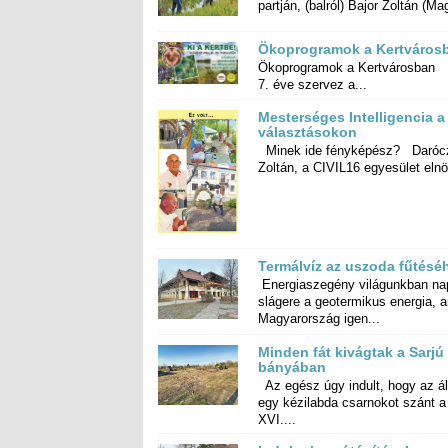
partján, (balról) Bajor Zoltán (Mag
Ökoprogramok a Kertváros
Ökoprogramok a Kertvárosban
7. éve szervez a...
Mesterséges Intelligencia a
választásokon
Minek ide fényképész? Daróc
Zoltán, a CIVIL16 egyesület elnö
Termálvíz az uszoda fűtésé
Energiaszegény világunkban na
slágere a geotermikus energia, 
Magyarország igen...
Minden fát kivágtak a Sarjú
bányában
Az egész úgy indult, hogy az á
egy kézilabda csarnokot szá
XVI....