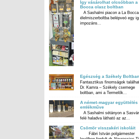
Így vásárolhat olcsóbban a
Bocca olasz boltban
A Sashalmi piacon a La Bocca
élelmiszerboltba belépveó eg
impozáns...
Egészség a Székely Boltba
Fantasztikus finomságok találha
Dr. Kamra – Székely cse
boltban, ami a Termelők...
A német-magyar együttélés
emlékműve
A Sashalmi sétányon a Sasvár
felé haladva látható az az...
Csömör visszakéri iskoláit
Fábri István polgármester
levélben fordult dr. Navracsics Ti