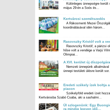
Különleges ünnepségre került 
május 29-én a Soós és...
Kertvárosi szemétszedés
A Rákosmenti Mezei Őrszolgál
koordinálásával idén három...
Rasovszky Kristóf volt a v
Rasovszky Kristóf, a párizsi o
hőse volt a vendége a Varjú V
Olimpiai...
A XVI. kerület új díszpolgára
Nemzeti ünnepünk alkalmával
ünnepi testületi ülésre került sor.
Eredeti székely ízek boltja a
piacon
Székelyföld eredeti ízeit hozza
Kertvárosba Szabó Csaba, aki a sashalmi...
Úl szlogenünk: Egy Buongi
ra mindig legyen idő…