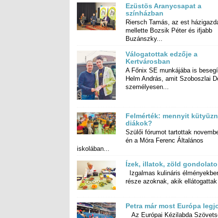
Ezüstös Aranycsapat a
színházban
Riersch Tamás, az est házigazdá
mellette Bozsik Péter és ifj
Buzánszky...
Válogatottak edzője a
Kertvárosban
A Főnix SE munkájába is besegí
Helm András, amit Szoboszlai Dom
személyesen...
Felmérték: mennyit kütyüzn
diákok?
Szülői fórumot tartottak novembe
én a Móra Ferenc Által
iskolában...
Ízek, illatok, zöld gondola
Izgalmas kulináris élményekben
része azoknak, akik ellátogattak 
Petra már most Európa legj
Az Európai Kézilabda Szövets
Kertvárosunk olimpikonját, a mag