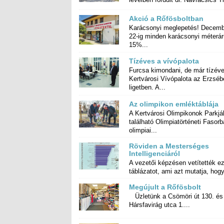
Akció a Rőfösboltban
Karácsonyi meglepetés! Decemb
22-ig minden karácsonyi mét
15%...
Tízéves a vívópalota
Furcsa kimondani, de már tízév
Kertvárosi Vívópalota az Erzsé
ligetben. A...
Az olimpikon emléktáblája
A Kertvárosi Olimpikonok Parkj
található Olimpiatörténeti Fasorba
olimpiai...
Röviden a Mesterséges
Intelligenciáról
A vezetői képzésen vetítették ez
táblázatot, ami azt mutatja, hogy
Megújult a Rőfösbolt
Üzletünk a Csömöri út 130. és
Hársfavirág utca 1....