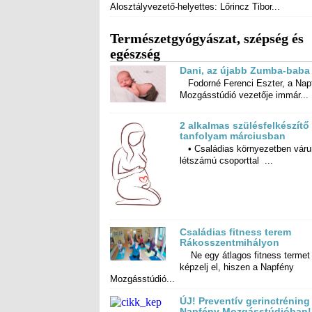
Alosztályvezető-helyettes: Lőrincz Tibor...
Természetgyógyászat, szépség és
egészség
Dani, az újabb Zumba-baba
Fodorné Ferenci Eszter, a Nap
Mozgásstúdió vezetője immár...
2 alkalmas szülésfelkészítő
tanfolyam márciusban
• Családias környezetben váru
létszámú csoporttal ...
Családias fitness terem
Rákosszentmihályon
Ne egy átlagos fitness termet
képzelj el, hiszen a Napfény
Mozgásstúdió...
ÚJ! Preventív gerinctréning
Napfény Mozgásstúdióban!