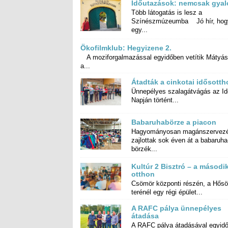
Időutazások: nemcsak gyal
Több látogatás is lesz a
Színészmúzeumba Jó hír, hogy
egy...
Ökofilmklub: Hegyizene 2.
A moziforgalmazással egyidőben vetítik Mátyás
a...
Átadták a cinkotai idősotth
Ünnepélyes szalagátvágás az I
Napján történt...
Babaruhabörze a piacon
Hagyományosan magánszervez
zajlottak sok éven át a baba
börzék...
Kultúr 2 Bisztró – a másodi
otthon
Csömör központi részén, a Hős
terénél egy régi épület...
A RAFC pálya ünnepélyes
átadása
A RAFC pálya átadásával egyid