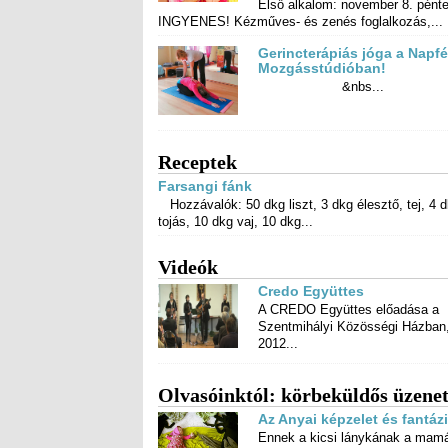
Első alkalom: november 8. pénte
INGYENES! Kézműves- és zenés foglalkozás,...
Gerincterápiás jóga a Napf
Mozgásstúdióban!
&nbs...
Receptek
Farsangi fánk
Hozzávalók: 50 dkg liszt, 3 dkg élesztő, tej, 4 
tojás, 10 dkg vaj, 10 dkg...
Videók
Credo Együttes
A CREDO Együttes előadása a
Szentmihályi Közösségi Házban,
2012...
Olvasóinktól: körbeküldős üzene
Az Anyai képzelet és fantázia
Ennek a kicsi lánykának a mam
amúgy számítástechnik