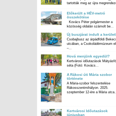
tartották meg az újra megrendeze
Előkerült a HÉV-metró
összekötése
Kovács Péter polgármester a
közösség oldalán számolt be...
Új buszjárat indult a kerüle
Csobajbusz az árpádföldi Bekec
utcában, a Csokoládémúzeum előt
–...
Hová menjünk egyedül?
Kertvárosi időutazások Mátyásfö
séta (Fotó: Kovács...
A Rákosi úti Mária szobor
története
A Mária-szobor felszentelése
Rákosszentmihályon. 2025.
szeptember 12-ére a Mária utca.
Kertvárosi Időutazások
júniusban