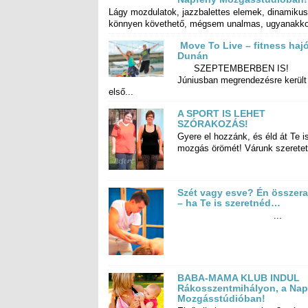
Lágy mozdulatok, jazzbalettes elemek, dinamikus
könnyen követhető, mégsem unalmas, ugyanakkor
Move To Live – fitness hajó
Dunán
SZEPTEMBERBEN IS!
Júniusban megrendezésre került az
első...
A SPORT IS LEHET
SZÓRAKOZÁS!
Gyere el hozzánk, és éld át Te i
mozgás örömét! Várunk szeretett
Szét vagy esve? Én összera
– ha Te is szeretnéd…
...
BABA-MAMA KLUB INDUL
Rákosszentmihályon, a Napfény
Mozgásstúdióban!