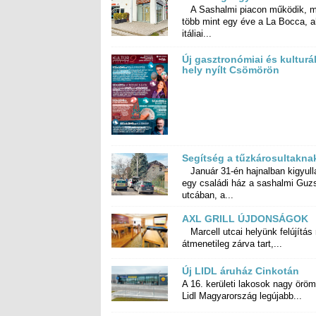
A Sashalmi piacon működik, m
több mint egy éve a La Bocca, ahol
itáliai...
Új gasztronómiai és kulturál
hely nyílt Csömörön
Segítség a tűzkárosultakna
Január 31-én hajnalban kigyull
egy családi ház a sashalmi Guzs
utcában, a...
AXL GRILL ÚJDONSÁGOK
Marcell utcai helyünk felújítás 
átmenetileg zárva tart,...
Új LIDL áruház Cinkotán
A 16. kerületi lakosok nagy öröm
Lidl Magyarország legújabb...