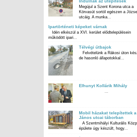
Indulnak az útépítések
Megújul a Szent Korona utca a
Körvasút sortól egészen a József
utcáig. A munka...
Ipartörténeti képeket várnak
Idén elkészül a XVI. kerület elődtelepülésein
működött ipari...
Télvégi útbajok
Felvételünk a Rákosi úton kész
de hasonló állapotokkal...
Elhunyt Kollárik Mihály
...
Mobil házakat telepítettek a
János utcai táborban
A Szentmihályi Kulturális Közp
épülete úgy készült, hogy...