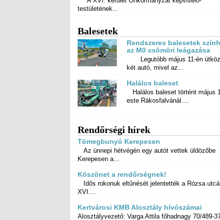
A XVI. kerület Önkormányzat képviselő-
testületének...
Balesetek
Rendszeres balesetek szính
az M0 csömöri leágazása
Legutóbb május 11-én ütköz
két autó, mivel az...
Halálos baleset
Halálos baleset történt május 
este Rákosfalvánál....
Rendőrségi hírek
Tömegbunyó Kerepesen
Az ünnepi hétvégén egy autót vettek üldözőbe
Kerepesen a...
Köszönet a rendőrségnek!
Idős rokonuk eltűnését jelentették a Rózsa utcá
XVI....
Kertvárosi KMB Alosztály hívószámai
Alosztályvezető: Varga Attila főhadnagy 70/489-3