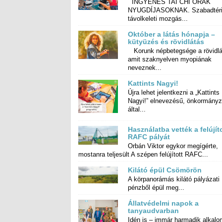
INGYENES TAI CHI ÓRÁK
NYUGDÍJASOKNAK. Szabadtéri
távolkeleti mozgás...
Október a látás hónapja –
kütyüzés és rövidlátás
Korunk népbetegsége a rövidlá
amit szaknyelven myopiá
neveznek...
Kattints Nagyi!
Újra lehet jelentkezni a „Kattints
Nagyi!” elnevezésű, önkormányzat
által...
Használatba vették a felújít
RAFC pályát
Orbán Viktor egykor megígérte,
mostanra teljesült A szépen felújított RAFC...
Kilátó épül Csömörön
A körpanorámás kilátó pályázati
pénzből épül meg...
Állatvédelmi napok a
tanyaudvarban
Idén is – immár harmadik alkalo