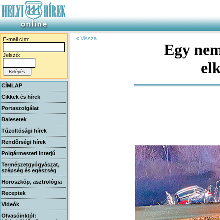
« Vissza
E-mail cím:
Egy nem
Jelszó:
el
CÍMLAP
Cikkek és hírek
Portaszolgálat
Balesetek
Tűzoltósági hírek
Rendőrségi hírek
Polgármesteri interjú
Természetgyógyászat,
szépség és egészség
Horoszkóp, asztrológia
Receptek
Videók
Olvasóinktól: