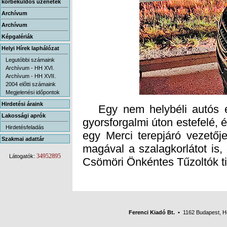
körbeküldős üzenetek
Archívum
Archívum
Képgalériák
Helyi Hírek laphálózat
Legutóbbi számaink
Archívum - HH XVI.
Archívum - HH XVII.
2004 előtti számaink
Megjelenési időpontok
Hirdetési áraink
Egy nem helybéli autós elk
gyorsforgalmi úton estefelé, é
egy Merci terepjáró vezetője
magával a szalagkorlátot is, 
Lakossági aprók
Hirdetésfeladás
Szakmai adattár
34952895
Látogatók:
Csömöri Önkéntes Tűzoltók ti
Ferenci Kiadó Bt.
• 1162 Budapest, Her