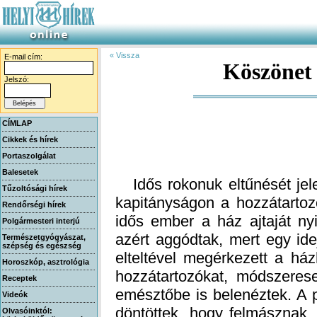
« Vissza
E-mail cím:
Köszönet 
Jelszó:
CÍMLAP
Cikkek és hírek
Portaszolgálat
Balesetek
Idős rokonuk eltűnését jele
kapitányságon a hozzátartoz
idős ember a ház ajtaját ny
azért aggódtak, mert egy id
elteltével megérkezett a há
hozzátartozókat, módszeres
emésztőbe is belenéztek. A p
döntöttek, hogy felmásznak,
kiabáltak, hogy megvan a bác
ott hevert a porban. Nyomba
bácsira ruhát adni, párnát tet
rendőrök érkeztek, akik közö
öntudatlan idős embert
mentőautóhoz. A családtag
mondani a rendőröknek, hogy 
Tűzoltósági hírek
Rendőrségi hírek
Polgármesteri interjú
Természetgyógyászat,
szépség és egészség
Horoszkóp, asztrológia
Receptek
Videók
Olvasóinktól: