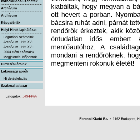
körbeküldős üzenetek
Archívum
Archívum
Képgalériák
Helyi Hírek laphálózat
Legutóbbi számaink
Archívum - HH XVI.
Archívum - HH XVII.
2004 előtti számaink
Megjelenési időpontok
megmenteni rokonuk életét!
Hirdetési áraink
Lakossági aprók
Hirdetésfeladás
Szakmai adattár
34944497
Látogatók:
Ferenci Kiadó Bt.
• 1162 Budapest, Her