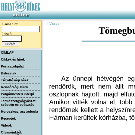
« Vissza
E-mail cím:
Tömegbu
Jelszó:
CÍMLAP
Cikkek és hírek
Portaszolgálat
Balesetek
Az ünnepi hétvégén egy 
rendőrök, mert nem állt m
oszlopnak hajtott, majd elfut
Amikor vitték volna el, töb
rendőrnek kellett a helyszín
Tűzoltósági hírek
Rendőrségi hírek
Polgármesteri interjú
Természetgyógyászat,
szépség és egészség
Horoszkóp, asztrológia
Hárman kerültek kórházba, töb
Receptek
Videók
Olvasóinktól: