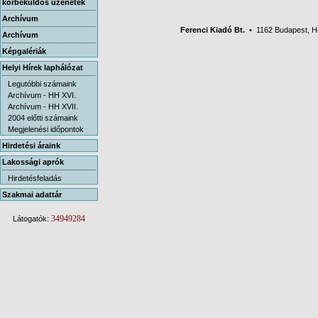
körbeküldős üzenetek
Archívum
Ferenci Kiadó Bt.
• 1162 Budapest, Her
Archívum
Képgalériák
Helyi Hírek laphálózat
Legutóbbi számaink
Archívum - HH XVI.
Archívum - HH XVII.
2004 előtti számaink
Megjelenési időpontok
Hirdetési áraink
Lakossági aprók
Hirdetésfeladás
Szakmai adattár
34949284
Látogatók: