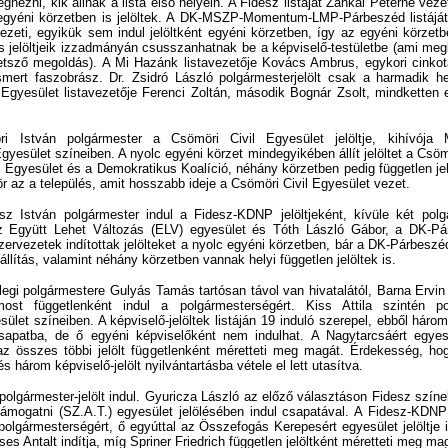
stván polgármester a Csömöri Civil Egyesület jelöltje, kihívója 
yesület színeiben. A nyolc egyéni körzet mindegyikében állít jelöltet a Csöm
 Egyesület és a Demokratikus Koalíció, néhány körzetben pedig független jel
 az a település, amit hosszabb ideje a Csömöri Civil Egyesület vezet.
 István polgármester indul a Fidesz-KDNP jelöltjeként, kívüle két polgár
az Együtt Lehet Változás (ELV) egyesület és Tóth László Gábor, a DK-Pá
zervezetek indítottak jelölteket a nyolc egyéni körzetben, bár a DK-Párbesz
tállítás, valamint néhány körzetben vannak helyi független jelöltek is.
gi polgármestere Gulyás Tamás tartósan távol van hivatalától, Barna Ervin
 most függetlenként indul a polgármesterségért. Kiss Attila szintén pol
ület színeiben. A képviselő-jelöltek listáján 19 induló szerepel, ebből három 
sapatba, de ő egyéni képviselőként nem indulhat. A Nagytarcsáért egyesül
 az összes többi jelölt függetlenként méretteti meg magát. Érdekesség, h
és három képviselő-jelölt nyilvántartásba vétele el lett utasítva.
gármester-jelölt indul. Gyuricza László az előző választáson Fidesz szín
Támogatni (SZ.A.T.) egyesület jelölésében indul csapatával. A Fidesz-KDNP 
olgármesterségért, ő egyúttal az Összefogás Kerepesért egyesület jelöltje
es Antalt indítja, míg Spriner Friedrich független jelöltként méretteti meg ma