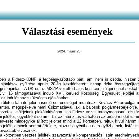
Választási események
2024. május 23.
n a Fidesz-KDNP a leg­beágyazottabb párt, ami nem is csoda, hiszen 2
ti ajánlások gyűjtése április 20-án kezdődhetett: aznap délre összegyűjtö
es ajánlást. A DK és az MSZP vezette balos koalíció jelöltjei ennél sokkal 
vil 16 támogatásával induló XVI. kerületi Közösségi Egyesület jelöltjei a
 az induláshoz szükséges ajánlásokat.
eten látható jelei hasonló sorrendiséget mutatnak. Kovács Péter polgárme
entén, megspékelve némi Csizmaziával, aki a balosok polgármesterjelöltje.
örzetek jelöltjeinek plakátolásában is a Fidesz vezet toronymagasan, elszór
i jelöltet, egyébként semmi. Ez az intenzitás várhatóan az erősorrendet is 
vezet mindegyike állított jelöltet mind a 12 körzetben, rajtuk kívül három k
ás-jelölt, aminek semmi értelme, hiszen egyéniben nem győzhetnek, listát m
szavazatok elvesznek.
a körzetben vesztes jelöltek szavazatai a kompenzációs listán eredményez
nézni, kik állnak a lista első helyein. A Fidesz listáját Zánkai Péterné vez
 egyéni körzetben is jelöltek. A DK-MSZP-Momentum-LMP-Párbeszéd listájá
eti, egyikük sem indul jelöltként egyéni körzetben, így az egyéni körzet
 jelöltjeik izzadmányán csusszanhatnak be a képviselő-testületbe (ami meg
etsző megoldás). A Mi Hazánk listavezetője Kovács Ambrus, egykori cinkot
mert faszobrász. Dr. Zsidró László polgármesterjelölt csak a harmadik he
 Egyesület listavezetője Ferenci Zoltán, második Bognár Zsolt, mindketten 