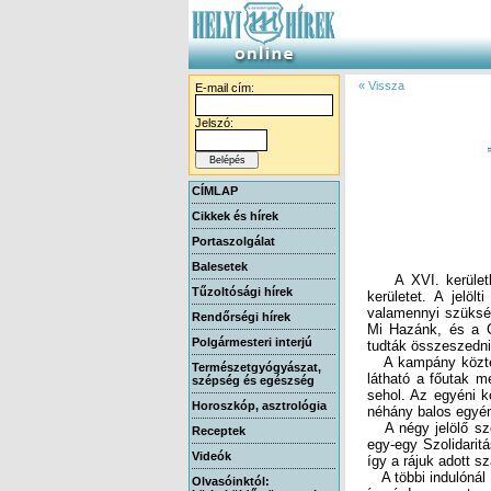
« Vissza
E-mail cím:
Jelszó:
CÍMLAP
Cikkek és hírek
Portaszolgálat
Balesetek
A XVI. kerületbe
kerületet. A jelöl
valamennyi szükség
Mi Hazánk, és a Ci
Tűzoltósági hírek
Rendőrségi hírek
Polgármesteri interjú
tudták összeszedni
A kampány közterül
látható a főutak m
sehol. Az egyéni k
Természetgyógyászat,
szépség és egészség
Horoszkóp, asztrológia
néhány balos egyén
A négy jelölő szer
egy-egy Szolidarit
Receptek
Videók
így a rájuk adott 
A többi indulónál 
így érdemes azt meg
Péter, mindketten
és Nemes Gábor vez
megharcoló vesztes
és nagyon visszat
Szabó Péter, az is
kerületi Közösségi
Olvasóinktól: