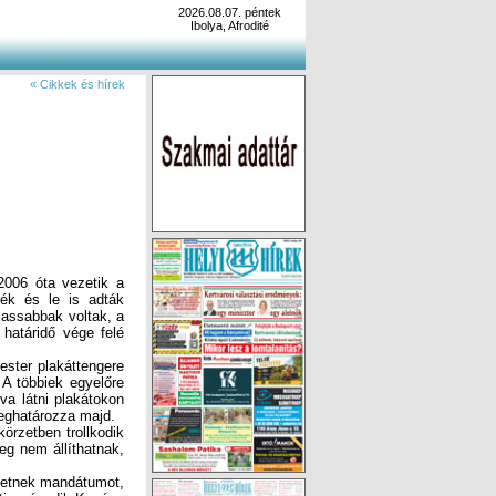
2026.08.07. péntek
Ibolya, Afrodité
« Cikkek és hírek
006 óta vezetik a
tték és le is adták
lassabbak voltak, a
 határidő vége felé
ster plakáttengere
 A többiek egyelőre
va látni plakátokon
meghatározza majd.
örzetben trollkodik
eg nem állíthatnak,
hetnek mandátumot,
eti, második Kovács
t Csizmazia Ferenc
ben a szavazatokért
lehetősen példátlan
ai postás, második
lyet kapta. A XVI.
egyéni körzetben is