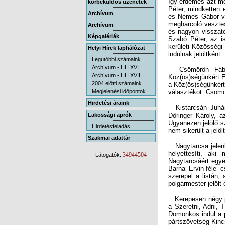
körbeküldős üzenetek
Archívum
Archívum
Képgalériák
Helyi Hírek laphálózat
indulnak jelöltként.
Legutóbbi számaink
Archívum - HH XVI.
Csömörön Fábri I
Köz(ös)ségünkért Eg
a Köz(ös)ségünkért
Archívum - HH XVII.
2004 előtti számaink
Megjelenési időpontok
választékot. Csömör
Hirdetési áraink
Kistarcsán Juhász
Dőringer Károly, 
Ugyanezen jelölő s
Lakossági aprók
Hirdetésfeladás
nem sikerült a jelöl
Szakmai adattár
Nagytarcsa jelenle
helyettesíti, aki
Nagytarcsáért egyes
Barna Ervin-féle c
szerepel a listán,
34944504
Látogatók:
polgármester-jelölt 
Kerepesen négy pol
a Szeretni, Adni, 
Domonkos indul a p
pártszövetség Kincs