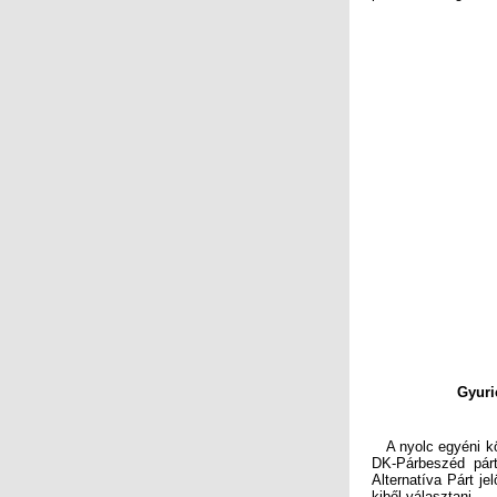
Gyuri
A nyolc egyéni kör
DK-Párbeszéd pár
Alternatíva Párt je
kiből választani.