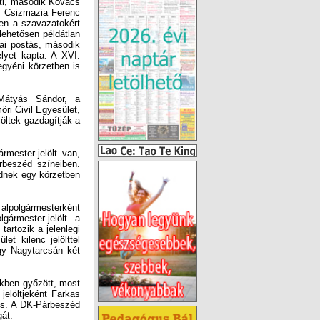
Mátyás Sándor, a
öri Civil Egyesület,
öltek gazdagítják a
mester-jelölt van,
rbeszéd színeiben.
édnek egy körzetben
 alpolgármesterként
gármester-jelölt a
tartozik a jelenlegi
et kilenc jelölttel
ogy Nagytarcsán két
ekben győzött, most
jelöltjeként Farkas
 is. A DK-Párbeszéd
gát.