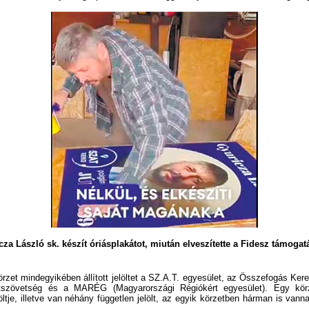
cza László sk. készít óriásplakátot, miután elveszítette a Fidesz támogat
zet mindegyikében állított jelöltet a SZ.A.T. egyesület, az Összefogás Kere
tszövetség és a MARÉG (Magyarországi Régiókért egyesület). Egy körz
löltje, illetve van néhány független jelölt, az egyik körzetben hárman is van