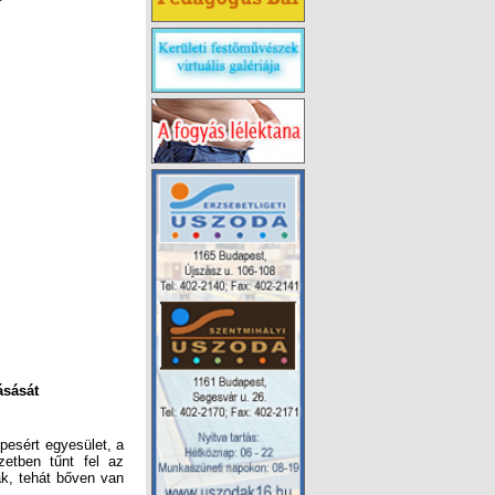
ásását
pesért egyesület, a
etben tűnt fel az
nak, tehát bőven van