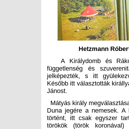
Hetzmann Róbert,
A Királydomb és Rákos
függetlenség és szuvereni
jelképezték, s itt gyülek
Később itt választották királ
Jánost.
Mátyás király megválasztásako
Duna jegére a nemesek. A
történt, itt csak egyszer t
törökök (török koronával) 