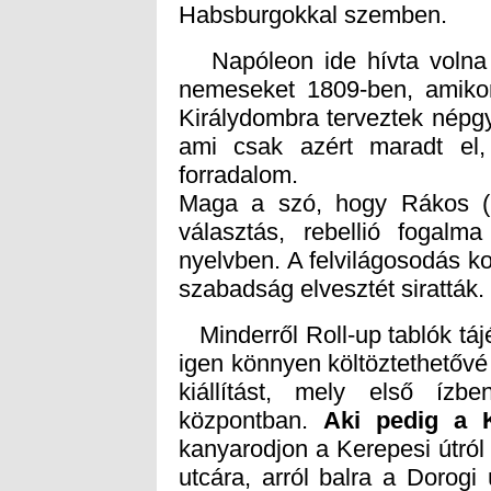
Habsburgokkal szemben.
Napóleon ide hívta volna 
nemeseket 1809-ben, amikor 
Királydombra terveztek népgy
ami csak azért maradt el,
forradalom.
Maga a szó, hogy Rákos (h
választás, rebellió fogal
nyelvben. A felvilágosodás ko
szabadság elvesztét siratták.
Minderről Roll-up tablók táj
igen könnyen költöztethetővé
kiállítást, mely első ízbe
központban.
Aki pedig a K
kanyarodjon a Kerepesi útról
utcára, arról balra a Dorogi
ahová megválasztásuk után a k
égtáj felé suhintva jelez