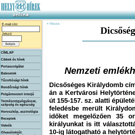
« Vissza
E-mail cím:
Dicsősé
Jelszó:
CÍMLAP
Cikkek és hírek
Portaszolgálat
Nemzeti emlékhe
Balesetek
Tűzoltósági hírek
Dicsőséges Királydomb címm
án a Kertvárosi Helytörtén
út 155-157. sz. alatti épület
feledésbe merült Királydo
időket megelőzően 35 ors
királyunkat is itt választo
Rendőrségi hírek
Polgármesteri interjú
Természetgyógyászat,
szépség és egészség
Horoszkóp, asztrológia
Receptek
Videók
10-ig látogatható a helytört
Olvasóinktól: