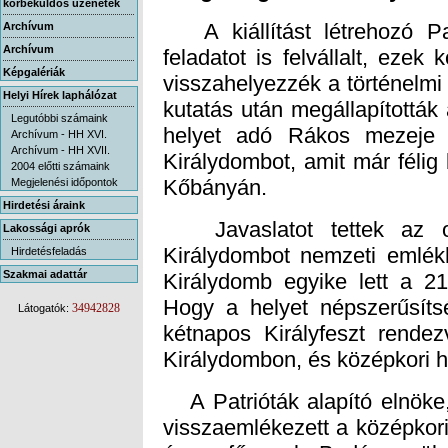
körbeküldős üzenetek
A kiállítást létrehozó Pat
feladatot is felvállalt, ezek
visszahelyezzék a történelmi
kutatás után megállapítottá
helyet adó Rákos mezeje p
Királydombot, amit már féli
Archívum
Archívum
Képgalériák
Helyi Hírek laphálózat
Legutóbbi számaink
Archívum - HH XVI.
Archívum - HH XVII.
2004 előtti számaink
Kőbányán.
Megjelenési időpontok
Hirdetési áraink
Javaslatot tettek az ors
Királydombot nemzeti emlékh
Királydomb egyike lett a 2
Hogy a helyet népszerűsíts
kétnapos Királyfeszt rendezv
Lakossági aprók
Hirdetésfeladás
Szakmai adattár
34942828
Látogatók:
Királydombon, és középkori h
A Patrióták alapító elnöke,
visszaemlékezett a középkori
és a főpapok Budán gyül
mezején, a kőbányai dombsá
létszámot elérő köznemes
kötelező volt, s a Rákos p