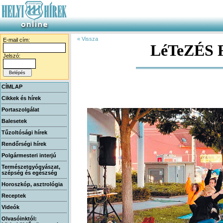
« Vissza
E-mail cím:
LéTeZÉS F
Jelszó:
CÍMLAP
Cikkek és hírek
Portaszolgálat
Balesetek
Tűzoltósági hírek
Rendőrségi hírek
Polgármesteri interjú
Természetgyógyászat,
szépség és egészség
Horoszkóp, asztrológia
Receptek
Videók
Olvasóinktól: