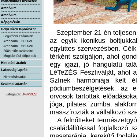
körbeküldős üzenetek
Archívum
Archívum
Képgalériák
Helyi Hírek laphálózat
Szeptember 21-én teljesen ú
az egyik ikonikus boltjuk
együttes szervezésben. Célk
térként szolgáljon, ahol gon
egy igazi, jó hangulatú tal
LéTeZÉS Fesztiválját, ahol 
Színek harmóniája kelt él
pódiumbeszélgetések, az e
orvosok tartottak előadásoka
jóga, pilates, zumba, alakfo
Legutóbbi számaink
Archívum - HH XVI.
Archívum - HH XVII.
2004 előtti számaink
Megjelenési időpontok
Hirdetési áraink
Lakossági aprók
Hirdetésfeladás
Szakmai adattár
34949922
Látogatók:
masszírozták a vállalkozó sze
A felnőtteket természetgyóg
családállítással foglalkozó
meseterápia, kerekítő foglal