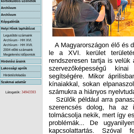
körbeküldős üzenetek
Archívum
Archívum
Képgalériák
Helyi Hírek laphálózat
Legutóbbi számaink
Archívum - HH XVI.
A Magyarországon élő és dol
le a XVI. kerület terület
rendszeresen tartja is velük
szervezőképességű kína
segítségére. Mikor áprilisba
kínaiakkal, sokan elpanaszo
Archívum - HH XVII.
2004 előtti számaink
Megjelenési időpontok
Hirdetési áraink
Lakossági aprók
Hirdetésfeladás
Szakmai adattár
számukra a hiányos nyelvtud
34943593
Látogatók:
Szülők például arra panaszk
szerencsés dolog, ha az i
tolmácsolja nekik, mert így e
problémák... De ugyanily
kapcsolattartás. Szóval