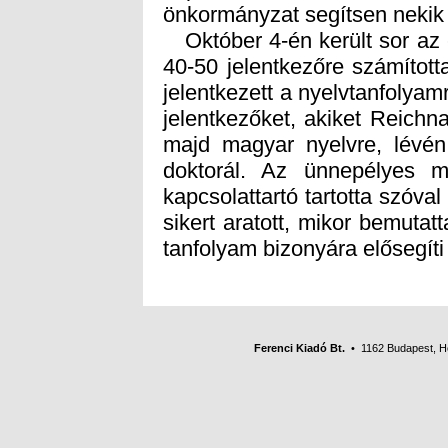
önkormányzat segítsen nekik
Október 4-én került sor az 
40-50 jelentkezőre számított
jelentkezett a nyelvtanfolyamr
jelentkezőket, akiket Reich
majd magyar nyelvre, lévén
doktorál. Az ünnepélyes m
kapcsolattartó tartotta szóv
sikert aratott, mikor bemutatt
tanfolyam bizonyára elősegíti 
Ferenci Kiadó Bt.
• 1162 Budapest, Her