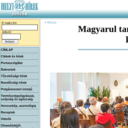
« Vissza
E-mail cím:
Magyarul ta
Jelszó:
CÍMLAP
Cikkek és hírek
Portaszolgálat
Balesetek
Tűzoltósági hírek
Rendőrségi hírek
Polgármesteri interjú
Természetgyógyászat,
szépség és egészség
Horoszkóp, asztrológia
Receptek
Videók
Olvasóinktól: