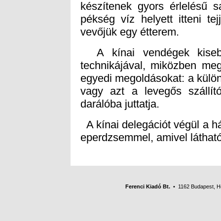
vevőjük egy étterem.
A kínai vendégek kisebb
technikájával, miközben meg
egyedi megoldásokat: a különl
vagy azt a levegős szállí
darálóba juttatja.
A kínai delegációt végül a h
eperdzsemmel, amivel láthatól
Ferenci Kiadó Bt.
• 1162 Budapest, Her