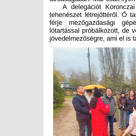
A delegációt Koronczai G
tehenészet létrejöttéről. Ő t
férje mezőgazdasági gépé
lótartással próbálkozott, de 
jövedelmezőségre, ami el is 