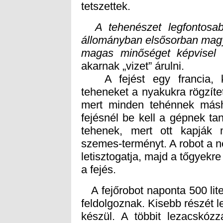
tetszettek.
A tehenészet legfontosab
állományban elsősorban mag
magas minőséget képvisel
–
akarnak „vizet” árulni.
A fejést egy francia, ko
teheneket a nyakukra rögzítet
mert minden tehénnek másh
fejésnél be kell a gépnek ta
tehenek, mert ott kapják m
szemes-terményt. A robot a né
letisztogatja, majd a tőgyekre
a fejés.
A fejőrobot naponta 500 liter
feldolgoznak. Kisebb részét le
készül. A többit lezacskóz
készítenek gyors érlelésű s
pékség víz helyett itteni te