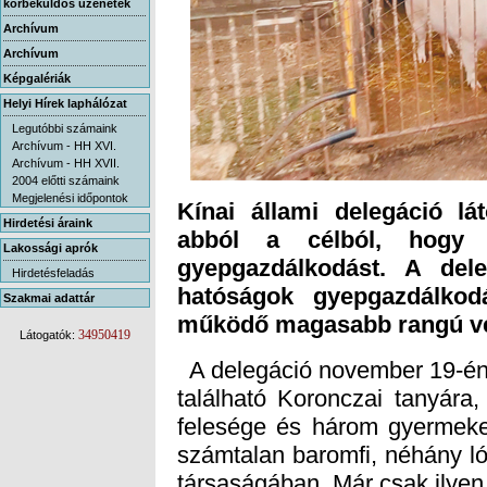
körbeküldős üzenetek
Archívum
Archívum
Képgalériák
Helyi Hírek laphálózat
Legutóbbi számaink
Archívum - HH XVI.
Archívum - HH XVII.
2004 előtti számaink
Megjelenési időpontok
Kínai állami delegáció lá
abból a célból, hogy 
gyepgazdálkodást. A dele
hatóságok gyepgazdálkodá
Hirdetési áraink
Lakossági aprók
Hirdetésfeladás
Szakmai adattár
működő magasabb rangú vez
34950419
Látogatók:
A delegáció november 19-én d
található Koronczai tanyára
felesége és három gyermeke
számtalan baromfi, néhány l
társaságában. Már csak ilyen 