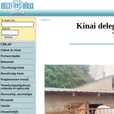
« Vissza
E-mail cím:
Kínai dele
Jelszó:
CÍMLAP
Cikkek és hírek
Portaszolgálat
Balesetek
Tűzoltósági hírek
Rendőrségi hírek
Polgármesteri interjú
Természetgyógyászat,
szépség és egészség
Horoszkóp, asztrológia
Receptek
Videók
Olvasóinktól: