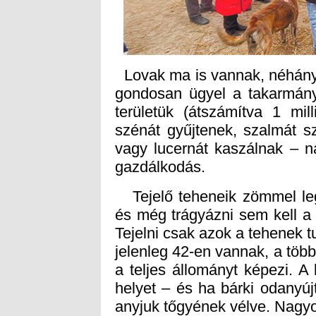
Lovak ma is vannak, néhány 
gondosan ügyel a takarmány
területük (átszámítva 1 mi
szénát gyűjtenek, szalmát s
vagy lucernát kaszálnak – n
gazdálkodás.
Tejelő teheneik zömmel leg
és még trágyázni sem kell a f
Tejelni csak azok a tehenek t
jelenleg 42-en vannak, a több
a teljes állományt képezi. 
helyet – és ha bárki odanyúj
anyjuk tőgyének vélve. Nagyo