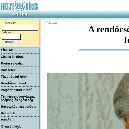
« Vissza
E-mail cím:
A rendőrs
Jelszó:
f
CÍMLAP
Cikkek és hírek
Portaszolgálat
Balesetek
Tűzoltósági hírek
Rendőrségi hírek
Polgármesteri interjú
Természetgyógyászat,
szépség és egészség
Horoszkóp, asztrológia
Receptek
Videók
Olvasóinktól: