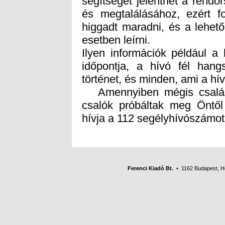
esetben leírni.
Ilyen információk például a
időpontja, a hívó fél hangs
történet, és minden, ami a hí
Amennyiben mégis csalás á
csalók próbáltak meg Öntől 
hívja a 112 segélyhívószámot
Ferenci Kiadó Bt.
• 1162 Budapest, Her