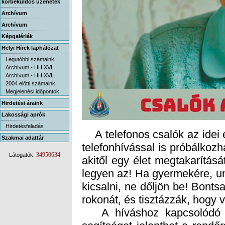
körbeküldős üzenetek
Archívum
Archívum
Képgalériák
Helyi Hírek laphálózat
Legutóbbi számaink
Archívum - HH XVI.
Archívum - HH XVII.
2004 előtti számaink
Megjelenési időpontok
Hirdetési áraink
Lakossági aprók
Hirdetésfeladás
A telefonos csalók az idei 
telefonhívással is próbálkozha
akitől egy élet megtakarításá
legyen az! Ha gyermekére, u
kicsalni, ne dőljön be! Bontsa
Szakmai adattár
34950634
Látogatók:
rokonát, és tisztázzák, hogy v
A híváshoz kapcsolódó mi
segítséget jelenthet a rend
és megtalálásához, ezért f
higgadt maradni, és a lehető