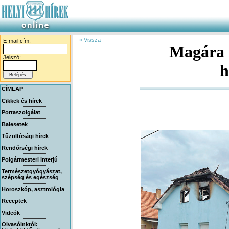
« Vissza
E-mail cím:
Magára 
Jelszó:
CÍMLAP
Cikkek és hírek
Portaszolgálat
Balesetek
Tűzoltósági hírek
Rendőrségi hírek
Polgármesteri interjú
Természetgyógyászat,
szépség és egészség
Horoszkóp, asztrológia
Receptek
Videók
Olvasóinktól: