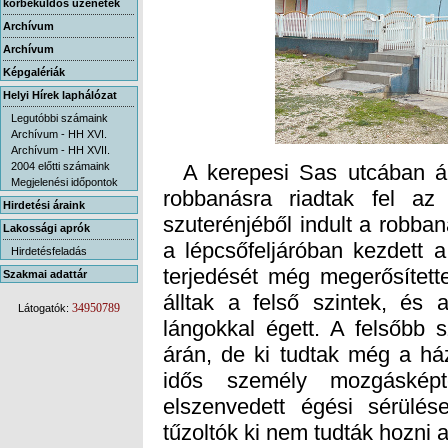
körbeküldős üzenetek
Archívum
Archívum
Képgalériák
Helyi Hírek laphálózat
Legutóbbi számaink
Archívum - HH XVI.
Archívum - HH XVII.
2004 előtti számaink
A kerepesi Sas utcában ápri
robbanásra riadtak fel az 
szuterénjéből indult a robba
a lépcsőfeljáróban kezdett a 
terjedését még megerősített
álltak a felső szintek, és
lángokkal égett. A felsőbb 
árán, de ki tudtak még a há
idős személy mozgáskép
elszenvedett égési sérülé
Megjelenési időpontok
Hirdetési áraink
Lakossági aprók
Hirdetésfeladás
Szakmai adattár
34950789
Látogatók:
tűzoltók ki nem tudták hozni a