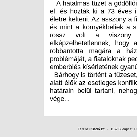
A hatalmas tüzet a gödöllői 
el, és hozták ki a 73 éves 
életre kelteni. Az asszony a f
és mint a környékbeliek a s
rossz volt a viszony 
elképzelhetetlennek, hogy a
robbantotta magára a há
problémáját, a fiataloknak ped
emberölés kísérletének gyanú
Bárhogy is történt a tűzeset
alatt élők az esetleges konfl
határain belül tartani, neh
vége...
Ferenci Kiadó Bt.
• 1162 Budapest, Her