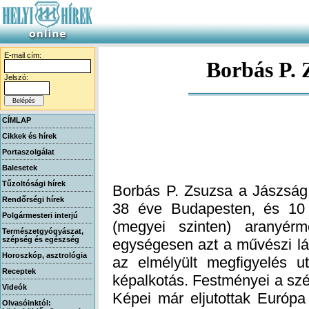
E-mail cím:
Borbás P. 
Jelszó:
CÍMLAP
Cikkek és hírek
Portaszolgálat
Balesetek
Tűzoltósági hírek
Borbás P. Zsuzsa a Jászság 
38 éve Budapesten, és 10 
(megyei szinten) aranyér
egységesen azt a művészi l
az elmélyült megfigyelés ut
képalkotás. Festményei a szép
Képei már eljutottak Európa
Rendőrségi hírek
Polgármesteri interjú
Természetgyógyászat,
szépség és egészség
Horoszkóp, asztrológia
Receptek
Videók
Olvasóinktól: