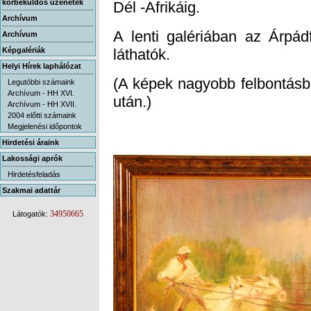
körbeküldős üzenetek
Dél -Afrikáig.
Archívum
A lenti galériában az Árpád
Archívum
Képgalériák
láthatók.
Helyi Hírek laphálózat
(A képek nagyobb felbontásba
Legutóbbi számaink
Archívum - HH XVI.
után.)
Archívum - HH XVII.
2004 előtti számaink
Megjelenési időpontok
Hirdetési áraink
Lakossági aprók
Hirdetésfeladás
Szakmai adattár
34950665
Látogatók: