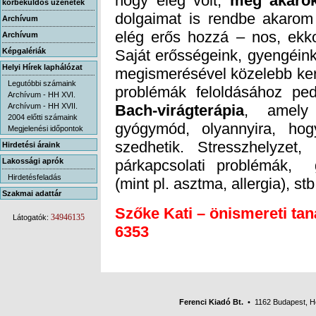
hogy elég volt,
meg akarok
körbeküldős üzenetek
Archívum
elég erős hozzá – nos, ekko
Archívum
Képgalériák
Helyi Hírek laphálózat
Legutóbbi számaink
problémák feloldásához ped
Archívum - HH XVI.
Archívum - HH XVII.
Bach-virágterápia
, amely 
gyógymód, o
szedhetik. St
párkapcsolat
2004 előtti számaink
Megjelenési időpontok
Hirdetési áraink
Lakossági aprók
Hirdetésfeladás
(mint pl. asztma, allergia), st
Szakmai adattár
Szőke Kati – önismereti tan
34946135
Látogatók:
6353
Ferenci Kiadó Bt.
• 1162 Budapest, Her