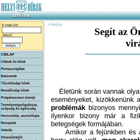
« Vissza
E-mail cím:
Segít az Ö
Jelszó:
vir
CÍMLAP
Cikkek és hírek
Portaszolgálat
Balesetek
Tűzoltósági hírek
Életünk során vannak olyan 
Rendőrségi hírek
Polgármesteri interjú
eseményeket, kizökkenünk 
Természetgyógyászat,
problémák
bizonyos mennyis
ilyenkor bizony má
szépség és egészség
Horoszkóp, asztrológia
betegségek formájában.
Receptek
Videók
Amikor a fejünkben és a s
Olvasóinktól: