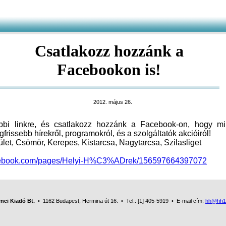
Csatlakozz hozzánk a
Facebookon is!
2012. május 26.
ábbi linkre, és csatlakozz hozzánk a Facebook-on, hogy mi
gfrissebb hírekről, programokról, és a szolgáltatók akcióiról!
ület, Csömör, Kerepes, Kistarcsa, Nagytarcsa, Szilasliget
acebook.com/pages/Helyi-H%C3%ADrek/156597664397072
nci Kiadó Bt.
• 1162 Budapest, Hermina út 16. • Tel.: [1] 405-5919 • E-mail cím:
hh@hh1