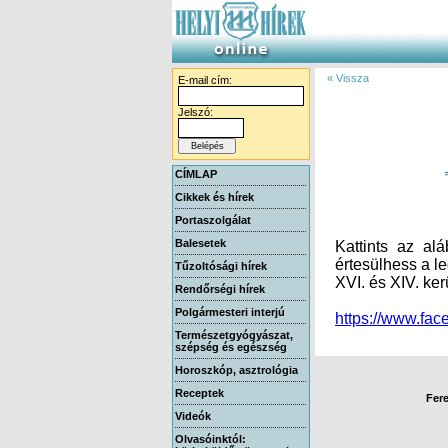
« Vissza
E-mail cím:
Jelszó:
CÍMLAP
Cikkek és hírek
Portaszolgálat
Balesetek
Kattints az al
értesülhess a le
Tűzoltósági hírek
XVI. és XIV. ker
Rendőrségi hírek
Polgármesteri interjú
https://www.f
Természetgyógyászat,
szépség és egészség
Horoszkóp, asztrológia
Receptek
Fere
Videók
Olvasóinktól: