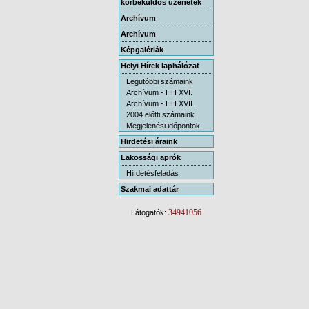
körbeküldős üzenetek
Archívum
Archívum
Képgalériák
Helyi Hírek laphálózat
Legutóbbi számaink
Archívum - HH XVI.
Archívum - HH XVII.
2004 előtti számaink
Megjelenési időpontok
Hirdetési áraink
Lakossági aprók
Hirdetésfeladás
Szakmai adattár
34941056
Látogatók: