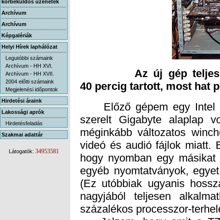
körbeküldős üzenetek
Archívum
Archívum
Képgalériák
Helyi Hírek laphálózat
Legutóbbi számaink
Archívum - HH XVI.
Az új gép teljes kiép
Archívum - HH XVII.
2004 előtti számaink
40
percig tartott, most hat p
Megjelenési időpontok
Hirdetési áraink
Előző gépem egy Intel Qu
szerelt Gigabyte alaplap 
méginkább változatos winch
videó és audió fájlok miatt. 
hogy nyomban egy másikat i
egyéb nyomtatványok, egyet
(Ez utóbbiak ugyanis hossz
nagyjából teljesen alkalma
Lakossági aprók
Hirdetésfeladás
Szakmai adattár
34953581
Látogatók:
százalékos processzor-terhel