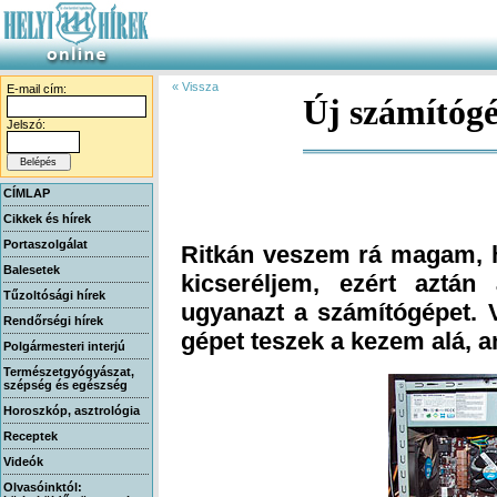
« Vissza
E-mail cím:
Új számítóg
Jelszó:
CÍMLAP
Cikkek és hírek
Portaszolgálat
Ritkán veszem rá magam, 
kicseréljem, ezért aztán
ugyanazt a számítógépet. 
Balesetek
Tűzoltósági hírek
Rendőrségi hírek
gépet teszek a kezem alá, a
Polgármesteri interjú
Természetgyógyászat,
szépség és egészség
Horoszkóp, asztrológia
Receptek
Videók
Olvasóinktól: