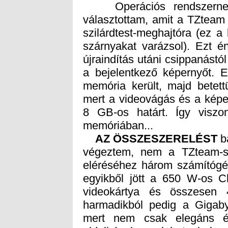
Operációs rendszernek 
választottam, amit a TZteam
szilárdtest-meghajtóra (ez 
szárnyakat varázsol). Ezt é
újraindítás utáni csippanástól
a bejelentkező képernyőt.
memória került, majd betet
mert a videovágás és a képe
8 GB-os határt. Így viszo
memóriában...
AZ ÖSSZESZERELÉST
b
vé
el
eg
vi
ha
me
ol
vá
id
el
má