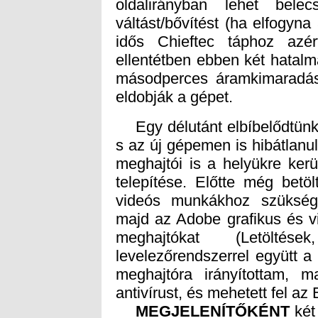
eldobják a gépet.
Egy délutánt elbíbelődtünk, 
s az új gépemen is hibátlanul
meghajtói is a helyükre kerül
telepítése. Előtte még betö
videós munkákhoz szükséges
majd az Adobe grafikus és v
meghajtókat (Letölt
levelezőrendszerrel együtt a
meghajtóra irányítottam, 
antivírust, és mehetett fel a
MEGJELENÍTŐKÉNT
két 
digitá
hang
hangpr
jeléb