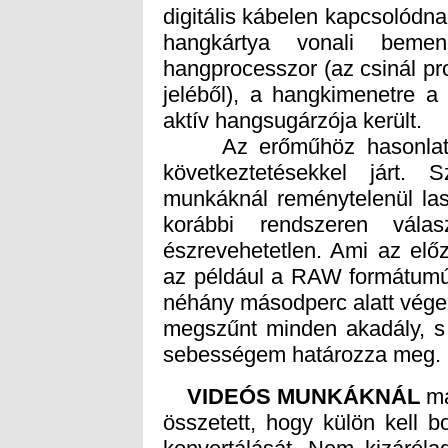
aktív hangsugárzója került.
Az erőműhöz hasonlatos 
következtetésekkel járt.
munkáknál reménytelenül la
korábbi rendszeren válas
észrevehetetlen. Ami az elő
az például a RAW formátumú 
néhány másodperc alatt végez.
megszűnt minden akadály, s 
sebességem határozza meg.
VIDEÓS MUNKÁKNÁL
má
össz
konv
720p
fölö
az ö