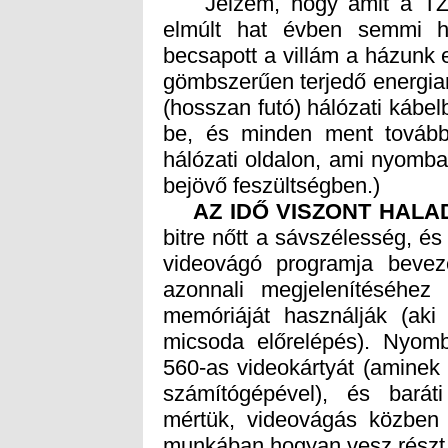
Jelzem, hogy amit a TZte
elmúlt hat évben semmi h
becsapott a villám a házunk e
gömbszerűen terjedő energiam
(hosszan futó) hálózati kábel
be, és minden ment tovább.
hálózati oldalon, ami nyomba
bejövő feszültségben.)
AZ IDŐ VISZONT HALA
munkában hogyan vesz részt 