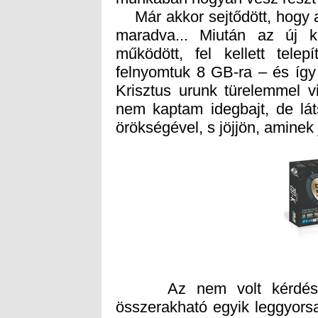
Már akkor sejtődött, hogy a
maradva... Miután az új k
működött, fel kellett tele
felnyomtuk 8 GB-ra – és így 
Krisztus urunk türelemmel v
nem kaptam idegbajt, de láts
örökségével, s jöjjön, aminek 
Az nem volt kérdés, h
összerakható egyik leggyors
Z97-K alaplapját én választo
miatt), a többiben a TZtea
várni kellett az új processzor
4 GHz a sebessége, és ha úg
magát, s a túlpörgetést a gy
van, de nyolc szálon működ
tették a belső hűtését – a te
sokkal drágább hatmagos pr