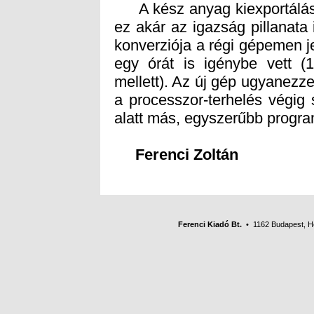
A kész anyag kiexportálása 
ez akár az igazság pillanata
konverziója a régi gépemen je
egy órát is igénybe vett (1
mellett). Az új gép ugyanezzel
a processzor-terhelés végig 
alatt más, egyszerűbb program
Ferenci Zoltán
Ferenci Kiadó Bt.
• 1162 Budapest, Her