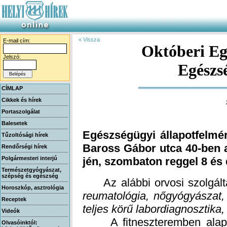
« Vissza
E-mail cím:
Októberi Eg
Jelszó:
Egészs
CÍMLAP
Cikkek és hírek
Portaszolgálat
Balesetek
Egészségügyi állapotfelmér
Baross Gábor utca 40-ben 
Tűzoltósági hírek
Rendőrségi hírek
Polgármesteri interjú
jén, szombaton reggel 8 és 
Természetgyógyászat,
szépség és egészség
Az alábbi orvosi szolgáltat
Horoszkóp, asztrológia
reumatológia, nőgyógyászat, 
Receptek
teljes körű labordiagnosztika
Videók
A fitneszteremben alap és
Olvasóinktól: