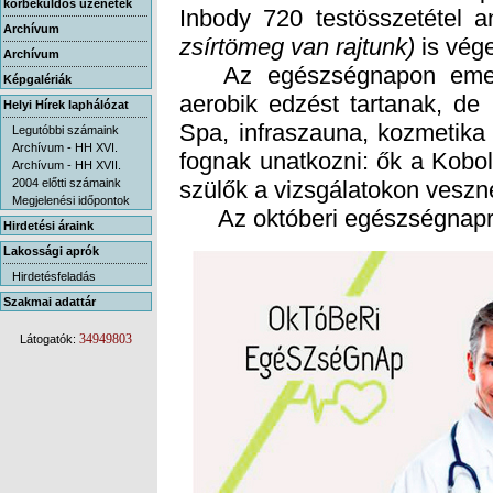
körbeküldős üzenetek
Inbody 720 testösszetétel a
Archívum
zsírtömeg van rajtunk)
is vég
Archívum
Az egészségnapon emellet
aerobik edzést tartanak, de
Spa, infraszauna, kozmetika
fognak unatkozni: ők a Kobo
Képgalériák
Helyi Hírek laphálózat
Legutóbbi számaink
Archívum - HH XVI.
Archívum - HH XVII.
2004 előtti számaink
szülők a vizsgálatokon veszne
Megjelenési időpontok
Az októberi egészségnapra 50
Hirdetési áraink
Lakossági aprók
Hirdetésfeladás
Szakmai adattár
34949803
Látogatók: