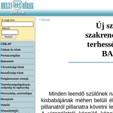
« Vissza
E-mail cím:
Új sz
szakre
terhes
Jelszó:
CÍMLAP
Cikkek és hírek
BA
Portaszolgálat
Balesetek
Tűzoltósági hírek
Rendőrségi hírek
Polgármesteri interjú
Természetgyógyászat,
szépség és egészség
Minden leendő szülőnek nag
kisbabájának méhen belüli é
pillanatról pillanatra követni
A vizsgálatról készülő képe
Horoszkóp, asztrológia
Receptek
Videók
Olvasóinktól: