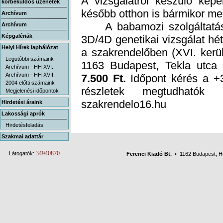
körbeküldős üzenetek
később otthon is bármikor me
Archívum
A babamozi szolgáltatás k
3D/4D genetikai vizsgálat hét
a szakrendelőben (XVI. kerü
Archívum
Képgalériák
Helyi Hírek laphálózat
Legutóbbi számaink
1163 Budapest, Tekla utca 
Archívum - HH XVI.
Archívum - HH XVII.
7.500 Ft.
Időpont kérés a +3
részletek megtudh
2004 előtti számaink
Megjelenési időpontok
szakrendelo16.hu
Hirdetési áraink
Lakossági aprók
Hirdetésfeladás
Szakmai adattár
34940870
Látogatók:
Ferenci Kiadó Bt.
• 1162 Budapest, Her