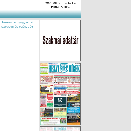
2026.08.06. csütörtök
Berta, Bettina
« Természetgyógyászat,
szépség és egészség