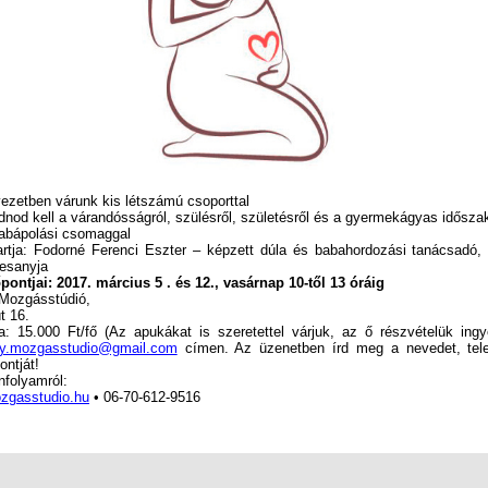
zetben várunk kis létszámú csoporttal
nod kell a várandósságról, szülésről, születésről és a gyermekágyas időszakr
abápolási csomaggal
tja: Fodorné Ferenci Eszter – képzett dúla és babahordozási tanácsadó, 
desanyja
ntjai: 2017. március 5 . és 12., vasárnap 10-től 13 óráig
 Mozgásstúdió,
t 16.
15.000 Ft/fő (Az apukákat is szeretettel várjuk, az ő részvételük ingy
ny.mozgasstudio@gmail.com
címen. Az üzenetben írd meg a nevedet, tel
ontját!
folyamról:
zgasstudio.hu
• 06-70-612-9516