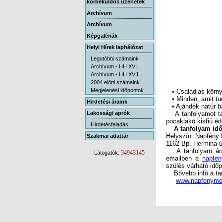
körbeküldős üzenetek
Archívum
Archívum
Képgalériák
Helyi Hírek laphálózat
Legutóbbi számaink
Archívum - HH XVI.
Archívum - HH XVII.
2004 előtti számaink
Megjelenési időpontok
• Családias környe
• Minden, amit tud
Hirdetési áraink
• Ajándék natúr b
Lakossági aprók
A tanfolyamot tar
pocaklakó kisfiú é
Hirdetésfeladás
A tanfolyam időpo
Helyszín: Napfény
Szakmai adattár
1162 Bp. Hermina ú
A tanfolyam ára: 
34943145
Látogatók:
emailben a
napfe
szülés várható időp
Bővebb infó a tan
www.napfenymo