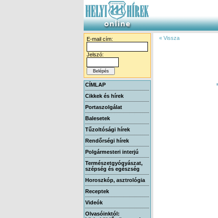
« Vissza
E-mail cím:
Jelszó:
CÍMLAP
Cikkek és hírek
Portaszolgálat
Balesetek
Tűzoltósági hírek
Rendőrségi hírek
Polgármesteri interjú
Természetgyógyászat,
szépség és egészség
Horoszkóp, asztrológia
Receptek
Videók
Olvasóinktól: