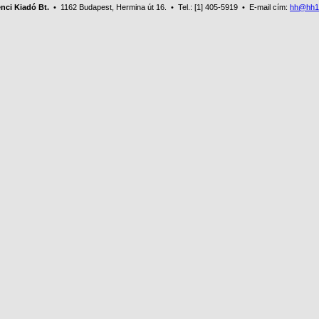
nci Kiadó Bt.
• 1162 Budapest, Hermina út 16. • Tel.: [1] 405-5919 • E-mail cím:
hh@hh1