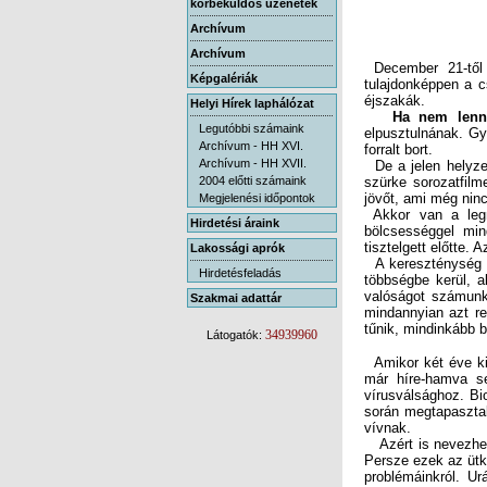
körbeküldős üzenetek
Archívum
Archívum
December 21-től j
tulajdonképpen a cs
Képgalériák
éjszakák.
Helyi Hírek laphálózat
Ha nem lenne
Legutóbbi számaink
Archívum - HH XVI.
forralt bort.
Archívum - HH XVII.
De a jelen helyzet
szürke sorozatfilm
2004 előtti számaink
jövőt, ami még nin
Megjelenési időpontok
Akkor van a legn
bölcsességgel min
Hirdetési áraink
tisztelgett előtte. 
Lakossági aprók
A kereszténység Jé
többségbe kerül, a
valóságot számunkr
mindannyian azt re
Hirdetésfeladás
Szakmai adattár
tűnik, mindinkább 
34939960
Látogatók:
Amikor két éve ki
már híre-hamva se
vírusválsághoz. Bio
során megtapasztal
vívnak.
Azért is nevezhetj
Persze ezek az ütk
problémáinkról. Ur