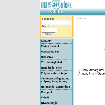
« Vissza
E-mail cím:
Jelszó:
CÍMLAP
Cikkek és hírek
Portaszolgálat
Balesetek
Tűzoltósági hírek
Rendőrségi hírek
„A fény mindig utat
Polgármesteri interjú
Annak, ki a mélyben
Természetgyógyászat,
szépség és egészség
Horoszkóp, asztrológia
Receptek
Videók
Olvasóinktól: