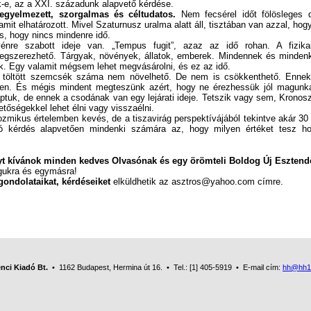
ak-e, az a XXI. századunk alapvető kérdése.
gyelmezett, szorgalmas és céltudatos.
Nem fecsérel időt fölösleges d
megvalósítani azt, amit elhatározott. Mivel Szaturnusz uralma alatt áll, 
is, hogy nincs mindenre idő.
nre szabott ideje van. „Tempus fugit”, azaz az idő rohan. A fizika
egszerezhető. Tárgyak, növények, állatok, emberek. Mindennek és mindenk
k. Egy valamit mégsem lehet megvásárolni, és ez az idő.
öltött szemcsék száma nem növelhető. De nem is csökkenthető. Ennek
tlen. És mégis mindent megteszünk azért, hogy ne érezhessük jól magunk
ptuk, de ennek a csodának van egy lejárati ideje. Tetszik vagy sem, Kronosz,
hetőségekkel lehet élni vagy visszaélni.
ikus értelemben kevés, de a tiszavirág perspektívájából tekintve akár 30 eze
ó kérdés alapvetően mindenki számára az, hogy milyen értéket tesz ho
yt kívánok minden kedves Olvasónak és egy örömteli Boldog Új Esztend
kra és egymásra!
gondolataikat, kérdéseiket
elküldhetik az asztros@yahoo.com címre.
nci Kiadó Bt.
• 1162 Budapest, Hermina út 16. • Tel.: [1] 405-5919 • E-mail cím:
hh@hh1