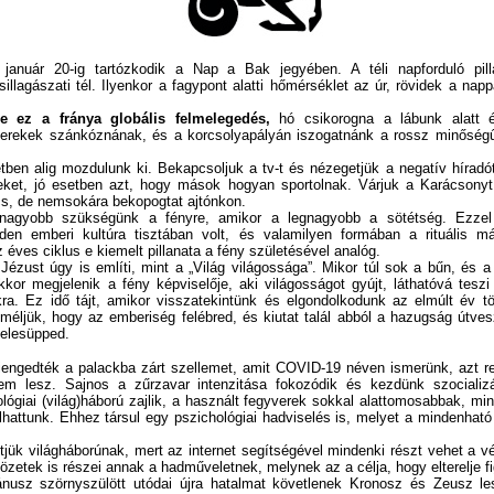
anuár 20-ig tartózkodik a Nap a Bak jegyében. A téli napforduló pill
illagászati tél. Ilyenkor a fagypont alatti hőmérséklet az úr, rövidek a nap
 ez a fránya globális felmelegedés,
hó csikorogna a lábunk alatt 
elpusztulnának. Gyerekek szánkóznának, és a korcsolyapályán iszogatn
ben alig mozdulunk ki. Bekapcsoljuk a tv-t és nézegetjük a negatív híradó
eket, jó esetben azt, hogy mások hogyan sportolnak. Várjuk a Karácsonyt 
cs, de nemsokára bekopogtat ajtónkon.
agyobb szükségünk a fényre, amikor a legnagyobb a sötétség. Ezze
den emberi kultúra tisztában volt, és valamilyen formában a rituális mág
Az éves ciklus e kiemelt pillanata a fény születésével analóg.
zust úgy is említi, mint a „Világ világossága”. Mikor túl sok a bűn, és a
kkor megjelenik a fény képviselője, aki világosságot gyújt, láthatóvá tesz
a. Ez idő tájt, amikor visszatekintünk és elgondolkodunk az elmúlt év tör
méljük, hogy az emberiség felébred, és kiutat talál abból a hazugság útve
belesüpped.
engedték a palackba zárt szellemet, amit COVID-19 néven ismerünk, azt r
m lesz. Sajnos a zűrzavar intenzitása fokozódik és kezdünk szocializ
lógiai (világ)háború zajlik, a használt fegyverek sokkal alattomosabbak, min
hattunk. Ehhez társul egy pszichológiai hadviselés is, melyet a mindenható
ük világháborúnak, mert az internet segítségével mindenki részt vehet a 
özetek is részei annak a hadműveletnek, melynek az a célja, hogy elterelje f
ánusz szörnyszülött utódai újra hatalmat követlenek Kronosz és Zeusz les