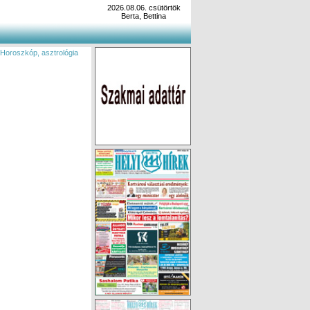
2026.08.06. csütörtök
Berta, Bettina
 Horoszkóp, asztrológia