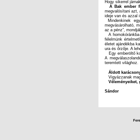
Hogy sikerrel járn
A Bak ember fe
ideje van és azzal 
Mindenkinek egyé
megvásárolható, m
az a pénz”, mondjá
A homokóránkba t
félelmünk értelme
életet ajándékba ka
ura és őrzője. A le
Egy emberöltő kozm
A megválaszoland
teremtett világhoz.
Áldott karácson
Vigyázzanak magu
Véleményeiket, 
Sándor
Fere