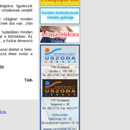
olgokra. Igyekszik
tisztában van azzal, hogy mindennek rendelt
i világban minden
inek ára van. „Van
 tudatában minden
at a bőrünkben. Az
 a fizikai dimenzió
r élettel is felér.
zzá élete során a
őt!
Tóth
6.hu