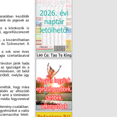
anatában kezdődik
palok és jegesek az
és a kórokozók is
ánk a rossz minőségű, agyonfűszerezett
t, a kiszámíthatóan
és Szilvesztert. A
l a sok ezer éves
ia szertartásaival
 tévúton járók hada
i az igazságot és a
ténésein, ott belül
sztőből, melybe úgy
eméltük, hogy mára
álódni az elhúzódó
t amit a történelem
 média fegyvereivel
vélemény-csatákban.
igyelmünket a valós
zármazottai felett.