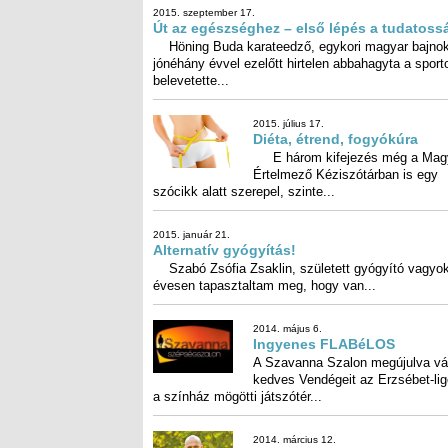
belevetette...
2015. július 17.
Diéta, étrend, fogyókúra
E három kifejezés még a Magyar Értelmező
Kéziszótárban is egy szócikk alatt szerepel, szinte
2015. január 21.
Alternatív gyógyítás!
Szabó Zsófia Zsaklin, született gyógyító vagyok
évesen tapasztaltam meg, hogy van...
2014. május 6.
Ingyenes FLABéLOS
A Szavanna Szalon megújulva várja kedves Vendé
az Erzsébet-ligetben, a színház mögötti játszótér..
2014. március 12.
Fogyás? Izmosodás? Lássunk néhány tipp
hozzá!
Személyi edzőként dolgozom, és 17 év tapasztalat
mögöttem e területen. A legtöbb ember azzal keres 
hogy fogyni...