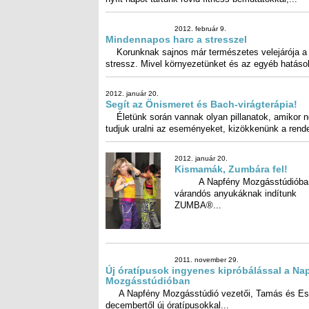
A Napfény Mozgásstúdióban várandós
anyukáknak indítunk ZUMBA®...
2011. november 29.
Új óratípusok ingyenes kipróbálással a Na
Mozgásstúdióban
A Napfény Mozgásstúdió vezetői, Tamás és Es
decembertől új óratípusokkal...
2011. október 31.
Alakformálásról a Relax
szalonban
Arra bizonyára sokan kíváncsi
hogy napjaink embere vajon miért zsírosodik e
válaszért nem is kell...
2011. október 31.
Programok a Napfény Központban
• November 4. péntek 09-10.30-ig –
CSAKRAMEDITÁCIÓ Egy kellemes, vezetett
meditációban először relaxációval...
2011. október 19.
Jógafoglalkozások a Napfény Mozgásstúd