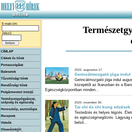
E-mail cím:
Természetgy
Jelszó:
CÍMLAP
Cikkek és hírek
Portaszolgálat
2022. augusztus 17.
Balesetek
Gerincátmozgató jóga indul
Tűzoltósági hírek
Gerincátmozgató jóga indul augu
közepétől az Ikarusban és a B
Rendőrségi hírek
Egészségközpontban minden...
Polgármesteri interjú
Természetgyógyászat,
szépség és egészség
2020. november 30.
Tai chi és chi kung edzések
Horoszkóp, asztrológia
Testedzés és helyes légzés. Éle
és egészségmegőrzés. Lágysá
Receptek
belső...
Videók
Olvasóinktól: