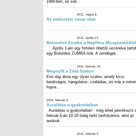
fogva...
2011. február 2.
Auralátás a gyakorlatban
Auralátás a gyakorlatban - még lehet jelentkezni 
február 6-án 10-18 óráig tartó tanfolyamra, ahol a
aurával...
2011. február 2.
Himalája gyermek sóterápia 
Jókain
Manapság egyre többen szenved
légúti megbetegedésektől és a
szövődményeitől. A levegő egyre.
2011. január 19.
Mire jó az önismeret és a Bach-virágterápi
Ki gondolná, hogy a születési dátumunknak más
jelentősége is van, nem csak az, hogy mikor köszönt fel
a család?...
2010. június 16.
A bölcs uralkodik a csillagain…