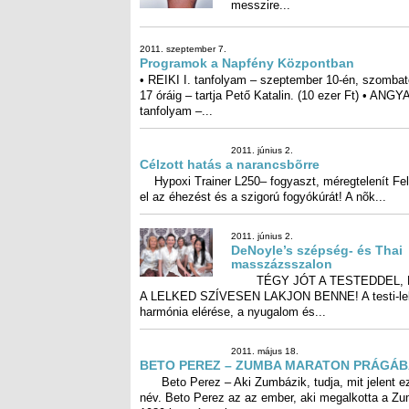
elérése, a nyugalom és...
2011. május 18.
BETO PEREZ – ZUMBA MAR
PRÁGÁBAN
Beto Perez – Aki Zumbázik, t
mit jelent ez a név. Beto Perez 
ember, aki megalkotta a Zumbát 1989-ben, és sok.
2011. május 4.
Az emésztési zavar okai
...
2011. április 13.
Bolondos Zumba a Napfény
Mozgásstúdióban
Április 1-jén egy hirtelen ötlett
vezérelve tartottunk egy Bolondos ZUMBA órát.
vendégek...
2011. február 16.
Megnyílt a Zöld Szalon
Emi régi álma egy olyan szalon, amely kicsi,
barátságos, hangulatos, családias, és már a méreténél