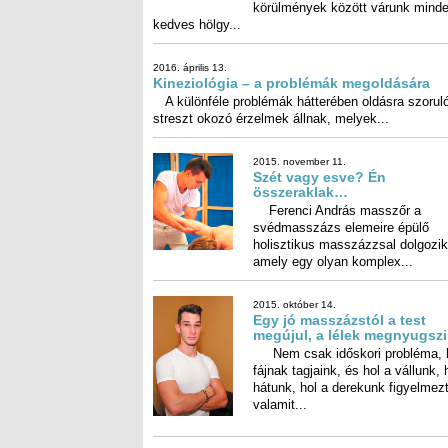
kedves hölgy...
2016. április 13.
Kineziológia – a problémák megoldására
A különféle problémák hátterében oldásra szoruló
streszt okozó érzelmek állnak, melyek...
2015. november 11.
Szét vagy esve? Én összeraklak…
Ferenci András masszőr a svédmasszázs eleme
épülő holisztikus masszázzsal dolgozik, amely 
olyan komplex...
2015. október 14.
Egy jó masszázstól a test megújul, a lélek
megnyugszik…
Nem csak időskori probléma, hogy fájnak tagjai
hol a vállunk, hol a hátunk, hol a derekunk figyel
valamit...
2015. szeptember 17.
Út az egészséghez – első lépés a tudatoss
Höning Buda karateedző, egykori magyar bajno
jónéhány évvel ezelőtt hirtelen abbahagyta a sportot, é