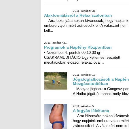
Magyar jógások a Gangesz partján A Hatha jó
annak mély filozófiai...
2011. október 5.
A fogyás lélektana
Arra bizonyára sokan kíváncsiak, hogy napjaink
embere vajon miért zsírosodik el. A válaszért nem is kell
messzire...
2011. szeptember 7.
Programok a Napfény Központban
• REIKI I. tanfolyam – szeptember 10-én, szombat
17 óráig – tartja Pető Katalin. (10 ezer Ft) • ANG
tanfolyam –...
2011. június 2.
Célzott hatás a narancsbõrr
Hypoxi Trainer L250– fogyaszt
méregtelenít Felejtse el az éhezést é
a szigorú fogyókúrát! A nõk...
2011. június 2.
DeNoyle’s szépség- és Thai masszázsszal
TÉGY JÓT A TESTEDDEL, HOGY A LELKE
SZÍVESEN LAKJON BENNE! A testi-lelki harmóni