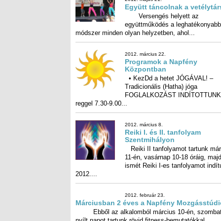
2012....
2012. február 23.
Márciusban 2 éves a Napfén
Mozgásstúdió!
Ebből az alkalomból márciu
én, szombaton nyílt napot tartunk
fitness-bemutatókkal,...
2012. február 9.
Mindennapos harc a stressz
Korunknak sajnos már termész
velejárója a stressz. M
környezetünket és az e
hatásokat...
2012. január 20.
Segít az Önismeret és Bach-virágterápia!
Életünk során vannak olyan pillanatok, amikor 
tudjuk uralni az eseményeket, kizökkenünk a rende
2012. január 20.
Kismamák, Zumbára fel!