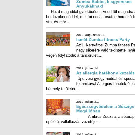
Az allergia hatékony kezelése
Új orvosi gyógymóddal és speciális technikával
Allergiás tünetek élete bármely területén...
2012. május 21.
Egészségvédelem a Sószigeti Megállóban
Ambrus Zsuzsa, a sóterápiára épülő új
vállalkozás vezetője...
2012. május 21.
Együtt táncolnak a vetélytársak
Versengés helyett az együttműködés a
leghatékonyabb módszer minden olyan helyzetben,
ahol...
2012. március 22.
Programok a Napfény Központban
• KezDd a hetet JÓGÁVAL! – Tradicionális (Hatha
FOGLALKOZÁST INDÍTOTTUNK hétfő reggel 
9.00...
2012. március 8.
Reiki I. és II. tanfolyam Szentmihályon
Reiki II tanfolyamot tartunk március 11-én, vasá
10-18 óráig, majd ismét Reiki I-es tanfolyamot indí