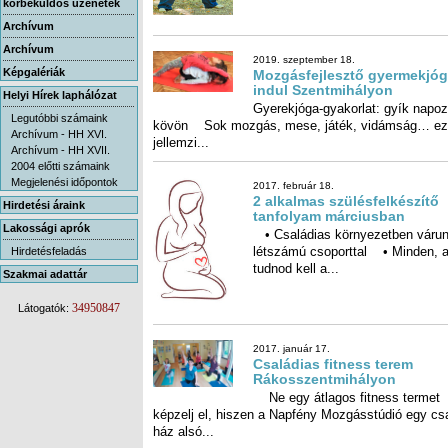
körbeküldős üzenetek
Archívum
Archívum
2019. szeptember 18.
Képgalériák
Mozgásfejlesztő gyermekjó
indul Szentmihályon
Helyi Hírek laphálózat
Gyerekjóga-gyakorlat: gyík napoz
kövön Sok mozgás, mese, játék, vidámsá
Legutóbbi számaink
Archívum - HH XVI.
jellemzi...
Archívum - HH XVII.
2004 előtti számaink
Megjelenési időpontok
2017. február 18.
2 alkalmas szülésfelkészítő
Hirdetési áraink
tanfolyam márciusban
Lakossági aprók
• Családias környezetben várun
létszámú csoporttal • Minden,
Hirdetésfeladás
tudnod kell a...
Szakmai adattár
34950847
Látogatók:
2017. január 17.
Családias fitness terem
Rákosszentmihályon
Ne egy átlagos fitness termet
képzelj el, hiszen a Napfény Mozgásstúdió egy családi
ház alsó...