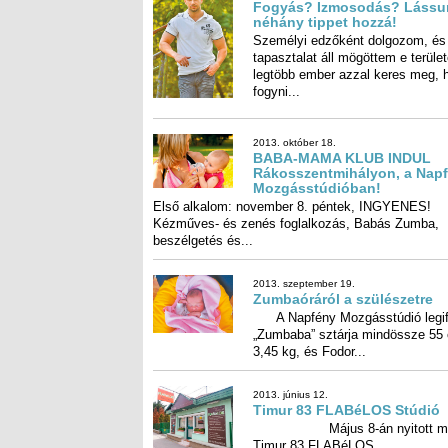
2013. október 18.
BABA-MAMA KLUB INDUL Rákosszentmihá
a Napfény Mozgásstúdióban!
Első alkalom: november 8. péntek, INGYENES!
Kézműves- és zenés foglalkozás, Babás Zumba,
beszélgetés és...
2013. szeptember 19.
Zumbaóráról a szülészetre
A Napfény Mozgásstúdió legifjabb „Zumbaba” s
mindössze 55 cm, 3,45 kg, és Fodor...
2013. június 12.
Timur 83 FLABéLOS Stúdió
Május 8-án nyitott meg a Timur 83
FLABéLOS...
2013. március 21.
SVÉDMASSZÁZS tanfolyamot tart Schirilla
Gyögy
A svédmasszázs a masszázs egyik – Európáb
legelterjedtebb – fajtája. Alapja az orvosi, a...
2012. november 16.