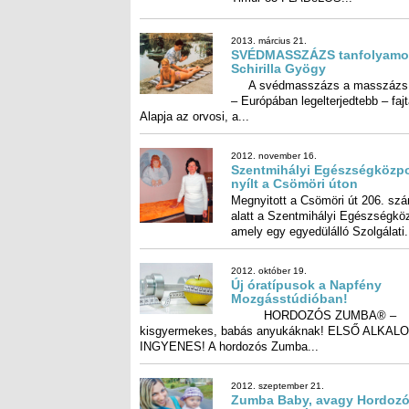
Szentmihályi Egészségközpont nyílt a Csö
úton
Megnyitott a Csömöri út 206. szám alatt a Szentmi
Egészségközpont, amely egy egyedülálló Szolgálat
2012. október 19.
Új óratípusok a Napfény Mozgásstúdióban
HORDOZÓS ZUMBA® – kisgyermekes, bab
anyukáknak! ELSŐ ALKALOM INGYENES! A hordo
Zumba...
2012. szeptember 21.
Zumba Baby, avagy Hordozós Zumba Babá
kisgyerekes Anyukáknak!
Hozd magaddal gyerkőcödet, vedd föl magadra 
hordozókendőddel, mei tai-oddal, csatos hordozóddal
stb, és már...
2012. augusztus 22.
Ismét Zumba fitness Party
Az I. Kertvárosi Zumba fitness Party nagy sikerére
tekintettel nyár végén folytatódik a táncőrület,...
2012. június 14.