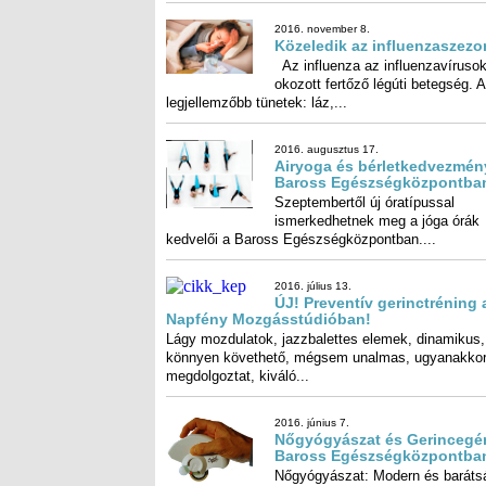
2016. november 8.
Közeledik az influenzaszezo
Az influenza az influenzavírusok 
okozott fertőző légúti betegs
legjellemzőbb tünetek: láz,...
2016. augusztus 17.
Airyoga és bérletkedvezmén
Baross Egészségközpontba
Szeptembertől új óratípussal
ismerkedhetnek meg a jóga órák
kedvelői a Baross Egészségközpontban....
2016. július 13.
ÚJ! Preventív gerinctréning a Napfény
Mozgásstúdióban!
Lágy mozdulatok, jazzbalettes elemek, dinamikus,
könnyen követhető, mégsem unalmas, ugyanakkor jól
megdolgoztat, kiváló...
2016. június 7.
Nőgyógyászat és Gerincegér
Baross Egészségközpontba
Nőgyógyászat: Modern és baráts
körülmények között várunk mi