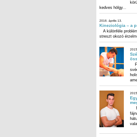
kedves hölgy...
2016. április 13.
Kineziológia – a
A különféle problémá
streszt okozó érzelm
2015
Szé
ös
Fer
své
holi
ame
2015
Egy
meg
Nem
fájn
hát
vala