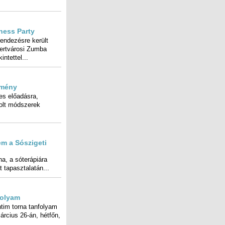
ness Party
dezésre került
ertvárosi Zumba
intettel...
zmény
s előadásra,
olt módszerek
m a Sószigeti
, a sóterápiára
t tapasztalatán...
folyam
 torna tanfolyam
rcius 26-án, hétfőn,