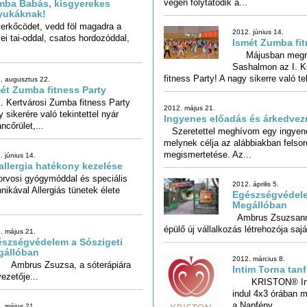
végén folytatódik a...
yukáknak!
kőcödet, vedd föl magadra a
 tai-oddal, csatos hordozóddal,
2012. június 14.
Ismét Zumba fit
Májusban megren
Sashalmon az I. K
fitness Party! A nagy sikerre való tek
. augusztus 22.
ét Zumba fitness Party
I. Kertvárosi Zumba fitness Party
y sikerére való tekintettel nyár
2012. május 21.
Ingyenes előadás és árkedve
ncőrület,...
Szeretettel meghívom egy ingyene
melynek célja az alábbiakban felsor
megismertetése. Az...
. június 14.
allergia hatékony kezelése
orvosi gyógymóddal és speciális
hnikával Allergiás tünetek élete
2012. április 5.
Egészségvédele
Megállóban
Ambrus Zsuzsanna
épülő új vállalkozás létrehozója sajá
. május 21.
szségvédelem a Sószigeti
gállóban
2012. március 8.
rus Zsuzsa, a sóterápiára
Intim Torna tan
vezetője...
KRISTON® Intim
indul 4x3 órában má
a Napfény...
. május 21.