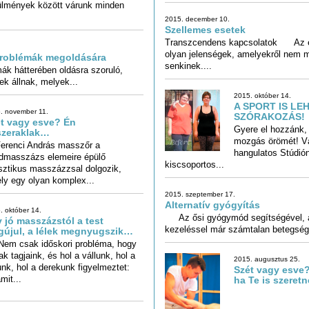
2015. december 10.
Szellemes esetek
Transzcendens kapcsolatok Az é
olyan jelenségek, amelyekről n
 problémák megoldására
senkinek....
k hátterében oldásra szoruló,
ek állnak, melyek...
2015. október 14.
A SPORT IS LE
. november 11.
SZÓRAKOZÁS!
t vagy esve? Én
Gyere el hozzánk, 
mozgás örömét! Vá
hangulatos S
szeraklak…
enci András masszőr a
dmasszázs elemeire épülő
sztikus masszázzsal dolgozik,
kiscsoportos...
ly egy olyan komplex...
2015. szeptember 17.
Alternatív gyógyítás
. október 14.
Az ősi gyógymód segítségével, a
 jó masszázstól a test
kezeléssel már számtalan betegsége
újul, a lélek megnyugszik…
 csak időskori probléma, hogy
ak tagjaink, és hol a vállunk, hol a
unk, hol a derekunk figyelmeztet:
2015. augusztus 25.
Szét vagy esve?
mit...
ha Te is szeret
.