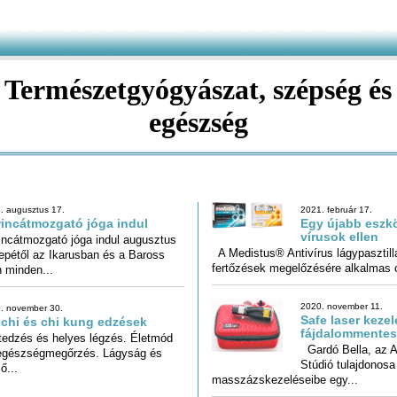
Természetgyógyászat, szépség és
egészség
. augusztus 17.
2021. február 17.
incátmozgató jóga indul
Egy újabb eszkö
vírusok ellen
incátmozgató jóga indul augusztus
epétől az Ikarusban és a Baross
A Medistus® Antivírus lágypasztilla
fertőzések megelőzésére alkalmas o
 minden...
2020. november 11.
. november 30.
Safe laser kezel
 chi és chi kung edzések
fájdalommentes
tedzés és helyes légzés. Életmód
egészségmegőrzés. Lágyság és
Gardó Bella, az 
Stúdió tu
ő...
masszázskezeléseibe egy...