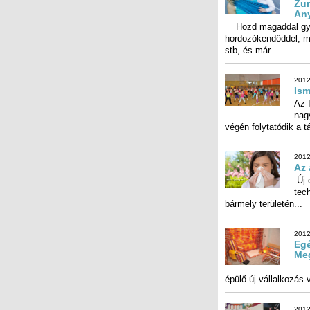
An
Hozd magaddal gyer
hordozókendőddel, mei
stb, és már...
2012
Ism
Az 
nag
végén folytatódik a tá
2012
Az 
Új 
tec
bármely területén...
2012
Egé
Me
Amb
épülő új vállalkozás 
2012