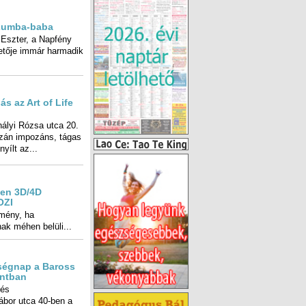
 Zumba-baba
Eszter, a Napfény
ője immár harmadik
s az Art of Life
lyi Rózsa utca 20.
zán impozáns, tágas
yílt az...
ben 3D/4D
OZI
mény, ha
ak méhen belüli...
ségnap a Baross
ntban
 és
en a