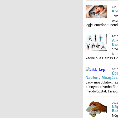
2016
Köz
Az 
oko
legjellemzőbb tünetek:
2016
Air
Ba
Sze
isme
kedvelői a Baross E
2016.
ÚJ!
Napfény Mozgáss
Lágy mozdulatok, jaz
könnyen követhető, m
megdolgoztat, kiváló.
2016.
Nőg
Ba
Nőg
kör