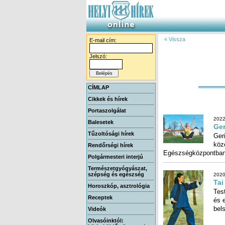
« Vissza
E-mail cím:
Jelszó:
CÍMLAP
Cikkek és hírek
Portaszolgálat
2022
Balesetek
Ger
Tűzoltósági hírek
Ger
köz
Rendőrségi hírek
Egészségközpontban
Polgármesteri interjú
Természetgyógyászat,
szépség és egészség
2020
Tai
Horoszkóp, asztrológia
Tes
és 
Receptek
bels
Videók
Olvasóinktól: