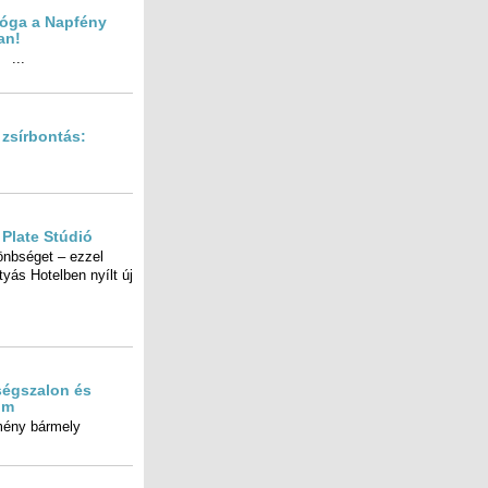
jóga a Napfény
an!
.
 zsírbontás:
Plate Stúdió
nbséget – ezzel
s Hotelben nyílt új
égszalon és
um
mény bármely