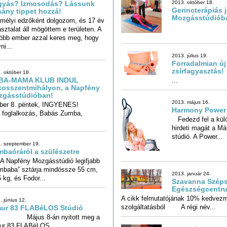
gyás? Izmosodás? Lássunk
2013. október 18.
Gerincterápiás 
ány tippet hozzá!
Mozgásstúdiób
mélyi edzőként dolgozom, és 17 év
asztalat áll mögöttem e területen. A
több ember azzal keres meg, hogy
..
ni...
2013. július 19.
Forradalmian új
zsírfagyasztás!
. október 18.
BA-MAMA KLUB INDUL
osszentmihályon, a Napfény
...
zgásstúdióban!
2013. május 16.
ber 8. péntek, INGYENES!
foglalkozás, Babás Zumba,
Harmony Power 
Fedezd fel a külö
hirdeti magát a Mátyá
stúdió. A Power...
. szeptember 19.
baóráról a szülészetre
apfény Mozgásstúdió legifjabb
mbaba” sztárja mindössze 55 cm,
2013. január 24.
 kg, és Fodor...
Szavanna Széps
Egészségcentr
A cikk felmutatójának 10% kedvez
. június 12.
szolgáltatásból A régi név...
mur 83 FLABéLOS Stúdió
jus 8-án nyitott meg a
ur 83 FLABéLOS...