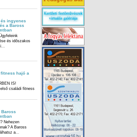
 és ingyenes
és a Baross
ntban
Ügyfeleink
és időszakos
...
fitness hajó a
BEN IS!
 első családi fitness
a Baross
ntban
id? Nehezen
 vannak? A Baross
lhatsz a...