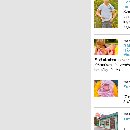
Fo
néh
Sze
tap
leg
fogy
2013
BA
Rák
Mo
Első alkalom: novem
Kézműves- és zenés 
beszélgetés és...
2013
Zum
A N
„Zu
3,45
2013
Ti
Má
Tim