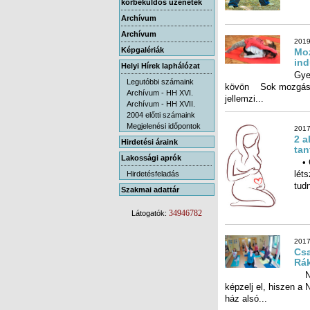
körbeküldős üzenetek
Archívum
Archívum
2019
Képgalériák
Moz
ind
Helyi Hírek laphálózat
Gye
kövö
Legutóbbi számaink
Archívum - HH XVI.
jellemzi...
Archívum - HH XVII.
2004 előtti számaink
Megjelenési időpontok
2017
2 a
Hirdetési áraink
tan
Lakossági aprók
• C
lét
Hirdetésfeladás
tudn
Szakmai adattár
34946782
Látogatók:
2017
Csa
Rá
Ne 
képzel
ház alsó...