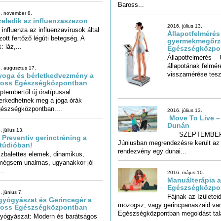
Baross...
. november 8.
eledik az influenzaszezon
2016. július 13.
influenza az influenzavírusok által
zott fertőző légúti betegség. A
Állapotfelmérés
gyermek­megőrz
 láz,...
Egészségközpo
Állapotfelmérés 
állapotának felmérése 
. augusztus 17.
visszamérése teszi
yoga és bérletkedvezmény a
ross Egészségközpontban
ptembertől új óratípussal
rkedhetnek meg a jóga órák
gészségközpontban....
2016. július 13.
Move To Live – 
Dunán
 július 13.
SZEPTEMBER
Júniusban megrendezésre került az
 Preventív gerinctréning a
túdióban!
rendezvény egy dunai...
zbalettes elemek, dinamikus,
égsem unalmas, ugyanakkor jól
..
2016. május 10.
Manuálterápia 
Egészségközpo
 június 7.
Fájnak az ízülete
mozogsz, vagy gerincpanaszaid
yógyászat és Gerincegér a
ross Egészségközpontban
Egészségközpontban megoldást talá
yógyászat: Modern és barátságos
ülmények között várunk minden