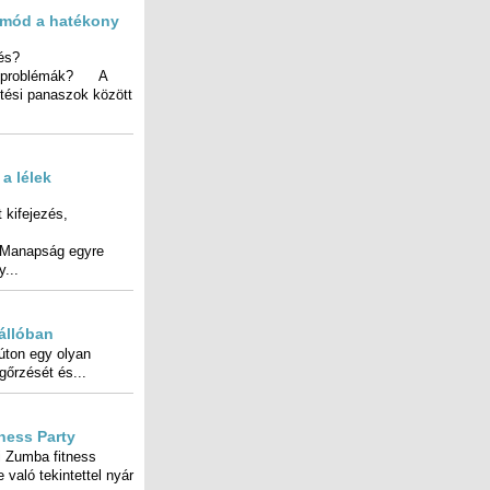
ymód a hatékony
és?
ák? A
között
 a lélek
 kifejezés,
uralni,
napság egyre
...
állóban
úton egy olyan
őrzését és...
ness Party
 Zumba fitness
ló tekintettel nyár