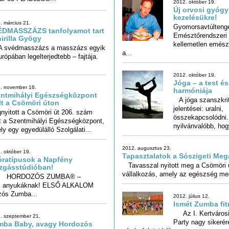
2012. október 19.
Új orvosi gyóg
kezelésükre!
. március 21.
Gyomorsavtúlteng
Emésztőrendszeri problém
kellemetlen emésztési panaszok 
ÉDMASSZÁZS tanfolyamot tart
irilla Gyögy
védmasszázs a masszázs egyik
urópában legelterjedtebb – fajtája.
a...
2012. október 19.
Jóga – a test és
. november 16.
harmóniája
ntmihályi Egészségközpont
A jóga szanszkrit
jelentései: 
összekapcsolódni.Ma
lt a Csömöri úton
nyitott a Csömöri út 206. szám
t a Szentmihályi Egészségközpont,
nyilvánvalóbb, hogy
ly egy egyedülálló Szolgálati...
2012. augusztus 23.
. október 19.
Tapasztalatok a Sószigeti Meg
óratípusok a Napfény
Tavasszal nyitott meg a Csömöri 
zgásstúdióban!
vállalkozás, amely az egészség meg
RDOZÓS ZUMBA® –
ermekes, babás anyukáknak! ELSŐ ALKALOM
ós Zumba...
2012. július 12.
Ismét Zumba fit
Az I. Kertvárosi
Party nagy sikerére va
. szeptember 21.
mba Baby, avagy Hordozós
mba Babás, kisgyerekes