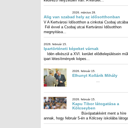
van. A kerület...
2026. március 28.
Alig van szabad hely az
idősotthonban
V A Kertvárosi Idősotthon a cinko
Csobaj utcában Fél évvel a Csobaj utcai Kertvá
Idősotthon megnyitása...
2026. február 15.
Ipartörténeti képeket várnak
Idén elkészül a XVI. kerület elődtelepülésein mű
ipari létesítmények képes...
2026. február 15.
Elhunyt Kollárik Mihály
...
2026. február 15.
Kapu Tibor látogatása a
Kölcseyben
Búvópatakként ment a híre
annak, hogy február 5-én a Kölcsey iskolába látoga