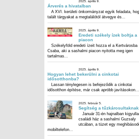
A gondozásmentes kert alapjair
hirdetett előadást Ádám Attila Istvá
az önkormányzat...
2025. április 9.
Árverés a hivatalban
A XVI. kerületi önkormányzat e
feladata, hogy a talált tárgyak
megtalálótól átvegye és...
2025. április 9.
Eredeti székely ízek boltja a
piacon
Székelyföld eredeti ízeit hozza el a Kertvárosba
Csaba, aki a sashalmi piacon nyitotta me
tartalmas...
2025. április 9.
Hogyan lehet bekerülni a ci
idősotthonba?
Lassan ténylegesen is befejeződik a cinkotai
idősotthon építése, már csak apróbb javításokon...
2025. február 5.