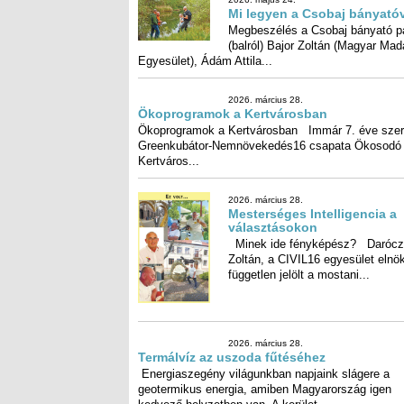
Mi legyen a Csobaj bányató
Megbeszélés a Csobaj bányató pa
(balról) Bajor Zoltán (Magyar Mad
Egyesület), Ádám Attila...
2026. március 28.
Ökoprogramok a Kertvárosb
Ökoprogramok a Kertvárosban 
7. éve szervez a Greenkub
Nemnövekedés16 csapata Ökosodó Kertváros...
2026. március 28.
Mesterséges Intelligencia a
választásokon
Minek ide fényképész? Darócz
Zoltán, a CIVIL16 egyesület elnök
független jelölt a mostani...
2026. március 28.
Termálvíz az uszoda fűtéséh
Energiaszegény világunkban nap
slágere a geotermikus energia, a
Magyarország igen kedvező helyz