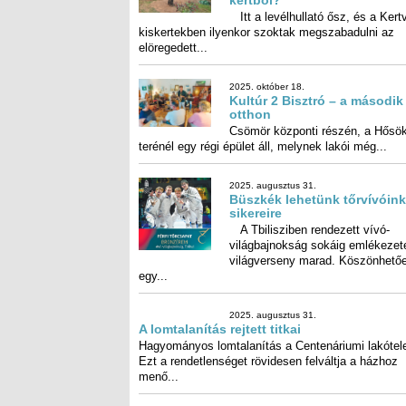
2025. október 18.
Milyen fát vághatunk ki a
kertből?
Itt a levélhullató ősz, és a Kert
kiskertekben ilyenkor szoktak megszabad
elöregedett...
2025. október 18.
Kultúr 2 Bisztró – a második
otthon
Csömör központi részén, a Hősö
terénél egy régi épület áll, melynek lakói még...
2025. augusztus 31.
Büszkék lehetünk tőrvívóink
sikereire
A Tbilisziben rendezett vívó-
világbajnokság sokáig emlékezetes
világverseny marad. Köszönhetően
egy...
2025. augusztus 31.
A lomtalanítás rejtett titkai
Hagyományos lomtalanítás a
Centenáriumi lakótelepen. Ezt a
rendetlenséget rövidesen felváltja a házhoz menő..