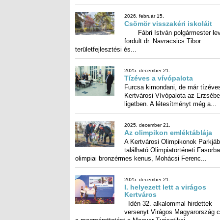
tételben...
2026. február 15.
Csömör visszakéri iskoláit
Fábri István polgármester lev
fordult dr. Navracsics 
területfejlesztési és...
2025. december 21.
Tízéves a vívópalota
Furcsa kimondani, de már tízéve
Kertvárosi Vívópalota az Erzséb
ligetben. A létesítményt még a...
2025. december 21.
Az olimpikon emléktáblája
A Kertvárosi Olimpikonok Parkjá
található Olimpiatörténeti Fasorban
olimpiai bronzérmes kenus, Mohácsi Ferenc...
2025. december 21.
I. helyezett lett a virágos
Kertváros
Idén 32. alkalommal hirdettek
versenyt Virágos Magyarország címen,