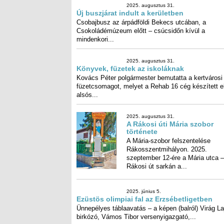
2025. augusztus 31.
Új buszjárat indult a kerületben
Csobajbusz az árpádföldi Bekecs utcában, a
Csokoládémúzeum előtt – csúcsidőn kívül a
mindenkori...
2025. augusztus 31.
Könyvek, füzetek az iskolák
Kovács Péter polgármester bemut
kertvárosi füzetcsomagot, me
Rehab 16 cég készített el az alsós...
2025. augusztus 31.
A Rákosi úti Mária szobor
története
A Mária-szobor felszentelése
Rákosszentmihályon. 2025.
szeptember 12-ére a Mária utca –
Rákosi út sarkán a...
2025. június 5.
Ezüstös olimpiai fal az
Erzsébetligetben