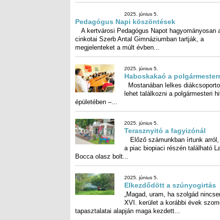
Ünnepélyes táblaavatás – a képen (balról) Virág La
birkózó, Vámos Tibor versenyigazgató,...
2025. június 5.
Pedagógus Napi köszöntések
A kertvárosi Pedagógus Napot hagyományosan 
cinkotai Szerb Antal Gimnáziumban tartják, 
megjelenteket a múlt évben...
2025. június 5.
Haboskakaó a polgármesterr
Mostanában lelkes diákcsoporto
lehet találkozni a polgármesteri hi
épületében –...
2025. június 5.
Terasznyitó a fagyizónál
Előző számunkban írtunk arról,
a piac biopiaci részén találha
Bocca olasz bolt...
2025. június 5.
Elkezdődött a szúnyogirtás
„Magad, uram, ha szolgád nincse
XVI. kerület a korábbi évek sz