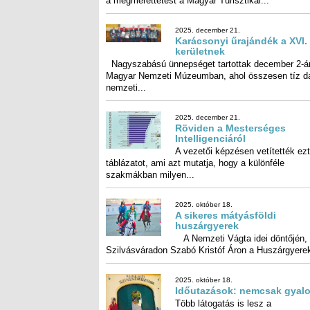
a megmérettetést a Magyar Turisztikai...
2025. december 21.
Karácsonyi űrajándék a XVI.
kerületnek
Nagyszabású ünnepséget tartottak december 2-á
Magyar Nemzeti Múzeumban, ahol összesen tíz da
nemzeti...
2025. december 21.
Röviden a Mesterséges
Intelligenciáról
A vezetői képzésen vetítették ezt
táblázatot, ami azt mutatja, hogy a különf
szakmákban milyen...
2025. október 18.
A sikeres mátyásföldi
huszárgyerek
A Nemzeti Vágta idei döntőjén,
Szilvásváradon Szabó Kristóf Áron a Huszárgyerek
2025. október 18.