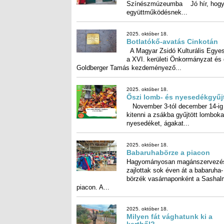
Időutazások: nemcsak gyal
Több látogatás is lesz a
Színészmúzeumba Jó hír, hogy egy
együttműködésnek...
2025. október 18.
Botlatókő-avatás Cinkotán
A Magyar Zsidó Kulturális Egyes
a XVI. kerületi Önkormányzat é
Goldberger Tamás kezdeményező...
2025. október 18.
Őszi lomb- és nyesedékgyűj
November 3-tól december 14-ig 
kitenni a zsákba gyűjtött lomboka
nyesedéket, ágakat...
2025. október 18.
Babaruhabörze a piacon
Hagyományosan magánszervezé
zajlottak sok éven át a babar
börzék vasárnaponként a Sash
piacon. A...