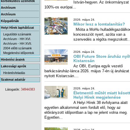
körbeküldős üzenetek
100%-os európai...
Archívum
Archívum
2026. május 24.
Képgalériák
Mikor lesz a lomtalanítás?
Helyi Hírek laphálózat
Mióta a MoHu hulladékgazdálko
koncessziót nyert, azóta v
Legutóbbi számaink
Archívum - HH XVI.
szenvedés a régóta megszokott..
Archívum - HH XVII.
2004 előtti számaink
2026. május 24.
Megjelenési időpontok
OBI Future Store áruház nyíl
Hirdetési áraink
Kistarcsán
Az OBI, Európa egyik vezető
barkácsáruház-lánca 2026. május 7-én új áruházat
Lakossági aprók
Hirdetésfeladás
nyitott Kistarcsán....
Szakmai adattár
2026. május 24.
34944383
Látogatók:
Életmentő műtét miatt késett
Helyi Hírek megjelenése
A Helyi Hírek 38 évfolyama alatt
egyetlen alkalommal sem fordult elő, hogy az
előirányzott időpontban a lap ne jelent volna meg.
Egyetlen...
2026. május 24.