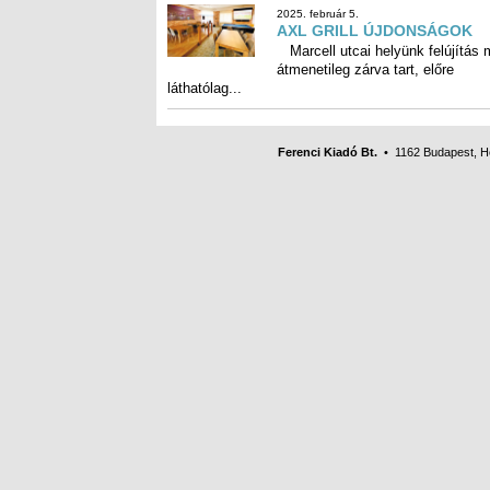
Segítség a tűzkárosultaknak
Január 31-én hajnalban kigyulla
családi ház a sashalmi Gu
utcában, a tüzet egy meghibá
mobiltelefon...
2025. február 5.
AXL GRILL ÚJDONSÁGOK
Marcell utcai helyünk felújítás m
átmenetileg zárva tart, e
láthatólag...
Ferenci Kiadó Bt.
• 1162 Budapest, Her