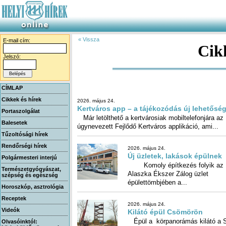
« Vissza
E-mail cím:
Cik
Jelszó:
CÍMLAP
Cikkek és hírek
2026. május 24.
Kertváros app – a tájékozódás új lehetősé
Portaszolgálat
Már letölthető a kertvárosiak mobiltelefonjára az
Balesetek
úgynevezett Fejlődő Kertváros applikáció, ami...
Tűzoltósági hírek
Rendőrségi hírek
2026. május 24.
Új üzletek, lakások épülnek
Polgármesteri interjú
Komoly építkezés folyik az
Alaszka Ékszer Zálog üzlet
Természetgyógyászat,
szépség és egészség
épülettömbjében a...
Horoszkóp, asztrológia
Receptek
2026. május 24.
Videók
Kilátó épül Csömörön
Épül a körpanorámás kilátó a 
István-hegyen. Az önkormán
Olvasóinktól: