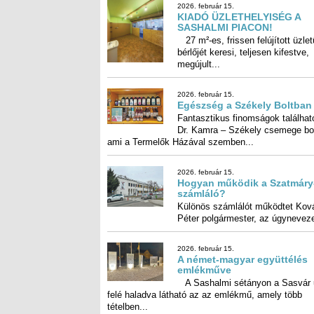
2026. február 15.
KIADÓ ÜZLETHELYISÉG A
SASHALMI PIACON!
27 m²-es, frissen felújított üzlet
bérlőjét keresi, teljesen kif
megújult...
2026. február 15.
Egészség a Székely Boltban
Fantasztikus finomságok találhat
Dr. Kamra – Székely csemege bolt
ami a Termelők Házával szemben...
2026. február 15.
Hogyan működik a Szatmáry
számláló?
Különös számlálót működtet Kov
Péter polgármester, az úgynevezet
2026. február 15.
A német-magyar együttélés
emlékműve
A Sashalmi sétányon a Sasvár 
felé haladva látható az az emlékmű, amel