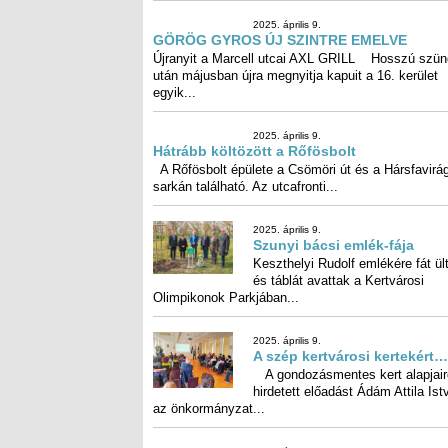
tapasztalatai alapján maga kezdett...
2025. április 9.
GÖRÖG GYROS ÚJ SZINTRE
EMELVE
Újranyit a Marcell utcai AXL GR
Hosszú szünet után májusban újra megnyitja kapu
16. kerület egyik...
2025. április 9.
Hátrább költözött a Rőfösbo
A Rőfösbolt épülete a Csömöri ú
Hársfavirág utca sarkán találha
utcafronti...
2025. április 9.
Szunyi bácsi emlék-fája
Keszthelyi Rudolf emlékére fát ül
és táblát avattak a Kertvá
Olimpikonok Parkjában...
2025. április 9.
A szép kertvárosi kertekért…