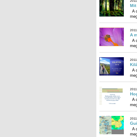
2011
Mit
A d
meg
2011
A m
A d
meg
2011
Kil
A d
meg
2011
Hog
A d
meg
2011
Gui
A d
meg