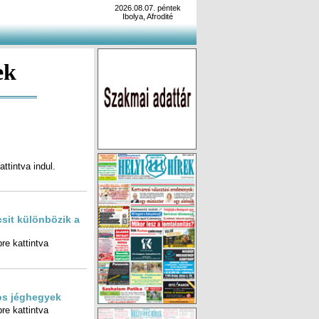
2026.08.07. péntek
Ibolya, Afrodité
ek
ttintva indul.
csit különbözik a
re kattintva
os jéghegyek
re kattintva