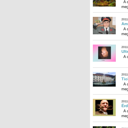
A d
meg
2011
Ami
A d
meg
2011
Ult
A di
2011
Tic
A d
meg
2011
Érd
A d
meg