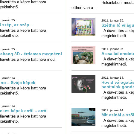
iavetítés a képre kattintva
tekinthető.
otthon van a...
. január 25.
2011. január 25.
 szép, az szép...
Széthulló világu
iavetítés a képre kattintva
A diavetítés a kép
tekinthető.
megtekinthető.
2011. január 25.
. január 25.
A család eredet
rahang 3D - érdemes megnézni
A diavetítés a kép
avetítés a képre kattintva indul.
megtekinthető.
2011. január 14.
. január 14.
Rövid válogatás
ino – Svájc képek
barátaink gondo
iavetítés a képre kattintva
A diavetítés a kép
tekinthető.
megtekinthető.
. január 14.
ekes képek erről – arról
2011. január 14.
Mit csinál a sző
iavetítés a képre kattintva
A diavetítés a kép
tekinthető.
megtekinthető.