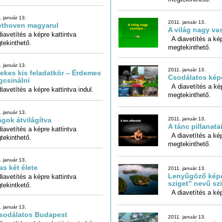
. január 13.
2011. január 13.
ethoven magyarul
A világ nagy vas
iavetítés a képre kattintva
A diavetítés a kép
tekinthető.
megtekinthető.
. január 13.
2011. január 13.
ekes kis feladatkör – Érdemes
Csodálatos kép
csinálni
A diavetítés a kép
iavetítés a képre kattintva indul.
megtekinthető.
. január 13.
2011. január 13.
ágok átvilágítva
A tánc pillanata
iavetítés a képre kattintva
A diavetítés a kép
tekinthető.
megtekinthető.
. január 13.
as két élete
2011. január 13.
Lenyűgöző képe
iavetítés a képre kattintva
sziget” nevű sz
tekintkető.
A diavetítés a képr
. január 13.
sodálatos Budapest
2011. január 13.