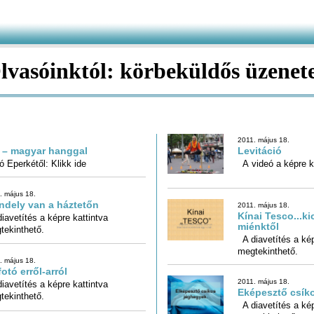
lvasóinktól: körbeküldős üzenet
2011. május 18.
 – magyar hanggal
Levitáció
 Eperkétől: Klikk ide
A videó a képre ka
. május 18.
ndely van a háztetőn
2011. május 18.
Kínai Tesco...ki
iavetítés a képre kattintva
miénktől
tekinthető.
A diavetítés a kép
megtekinthető.
. május 18.
fotó erről-arról
2011. május 18.
iavetítés a képre kattintva
Eképesztő csík
tekinthető.
A diavetítés a kép