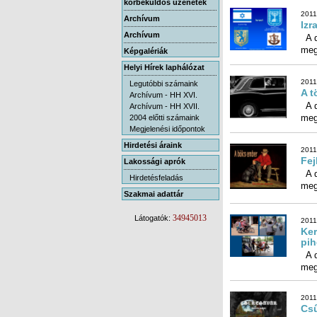
körbeküldős üzenetek
2011
Archívum
Izr
Archívum
A d
meg
Képgalériák
Helyi Hírek laphálózat
2011
Legutóbbi számaink
A t
Archívum - HH XVI.
A d
Archívum - HH XVII.
meg
2004 előtti számaink
Megjelenési időpontok
Hirdetési áraink
2011
Fej
Lakossági aprók
A d
Hirdetésfeladás
meg
Szakmai adattár
34945013
Látogatók:
2011
Ker
pih
A d
meg
2011
Cs