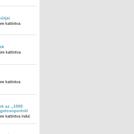
útjai
re kattintva
ek
re kattintva
i
re kattintva
k az ‚‚1000
igetcsoportról
e kattintva indul.