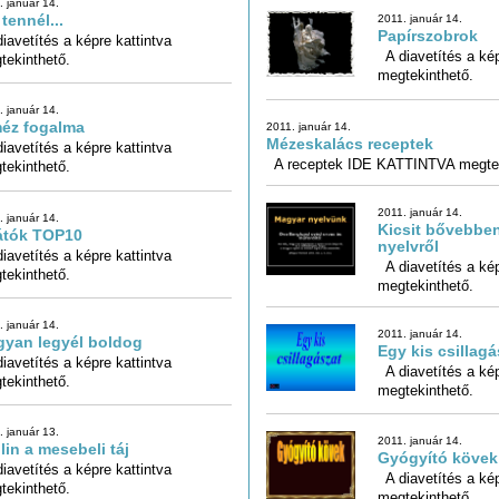
. január 14.
 tennél...
2011. január 14.
Papírszobrok
iavetítés a képre kattintva
A diavetítés a kép
tekinthető.
megtekinthető.
. január 14.
éz fogalma
2011. január 14.
Mézeskalács receptek
iavetítés a képre kattintva
A receptek IDE KATTINTVA megt
tekinthető.
2011. január 14.
. január 14.
Kicsit bővebbe
átók TOP10
nyelvről
iavetítés a képre kattintva
A diavetítés a kép
tekinthető.
megtekinthető.
. január 14.
2011. január 14.
yan legyél boldog
Egy kis csillagá
iavetítés a képre kattintva
A diavetítés a kép
tekinthető.
megtekinthető.
. január 13.
2011. január 14.
lin a mesebeli táj
Gyógyító kövek
iavetítés a képre kattintva
A diavetítés a kép
tekinthető.
megtekinthető.