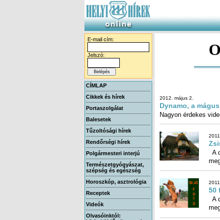
E-mail cím:
O
Jelszó:
CÍMLAP
Cikkek és hírek
2012. május 2.
Dynamo, a mágus
Portaszolgálat
Nagyon érdekes videó
Balesetek
Tűzoltósági hírek
2011
Rendőrségi hírek
Zsi
A d
Polgármesteri interjú
meg
Természetgyógyászat,
szépség és egészség
Horoszkóp, asztrológia
2011
50 
Receptek
A d
Videók
meg
Olvasóinktól: