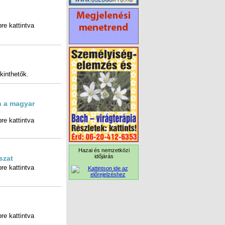
re kattintva
ekinthetők.
n a magyar
re kattintva
Hazai és nemzetközi
időjárás
szat
re kattintva
re kattintva