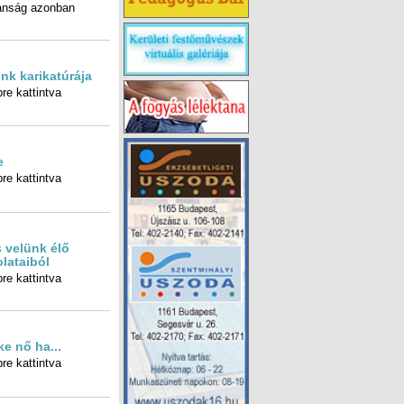
nk karikatúrája
re kattintva
e
re kattintva
 velünk élő
lataiból
re kattintva
ke nő ha...
re kattintva