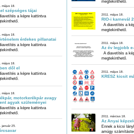
megtekinthető.
. május 18.
ael szépséges tájai
2011. május 18.
iavetítés a képre kattintva
RIO-i karnevál 
tekinthető.
A diavetítés a kép
megtekinthető.
. május 18.
örténelem érdekes pillanatai
2011. május 18.
iavetítés a képre kattintva
Az év legjobb e-
tekinthető.
A diavetítés a kép
megtekinthető.
. május 18.
ben dől el
2011. május 18.
iavetítés a képre kattintva
KRESZ kicsit m
tekinthető.
. május 18.
ékpár, motorkerékpár avagy
ent agyak szüleményei
iavetítés a képre kattintva
tekinthető.
2011. március 18.
Az Anyai képzelet
Ennek a kicsi lán
amúgy számítástech
Helsinkiben, mos
. január 25.
űrcsavar