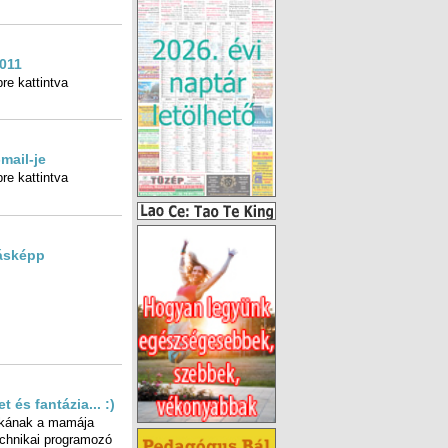
2011
re kattintva
mail-je
re kattintva
ásképp
 és fantázia... :)
ykának a mamája
nikai programozó
tanság azonban