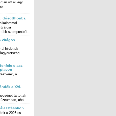
tján ott áll egy
bi...
z idősotthonba
alkalommal
Kertvárosi
 több szempontból...
 a virágos
al hirdettek
Magyarország
enféle olasz
 piacon
estvére”, a
ándék a XVI.
pséget tartottak
úzeumban, ahol...
választásokon
érik a 2026-os
ásokat, a Tisza