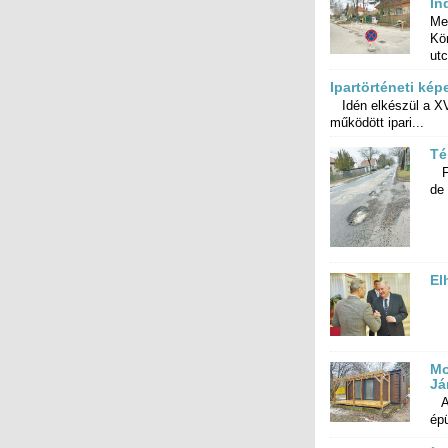
In
Me
Kör
utc
Ipartörténeti kép
Idén elkészül a XVI
működött ipari...
Té
Fe
de 
El
Mo
Já
A 
épü