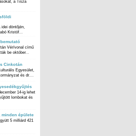
sföldi
dei döntőjén,
bó Kristóf...
vbemutató
tán Vér/vonal című
ták be október...
ás Cinkotán
lturális Egyesület,
kormányzat és dr....
nyesedékgyűjtés
ecember 14-ig lehet
gyűjtött lombokat és
a minden épülete
gyütt 5 milliárd 421