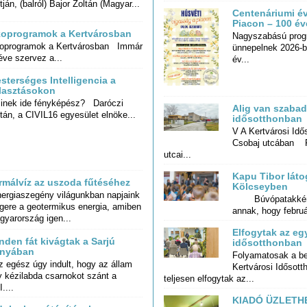
tján, (balról) Bajor Zoltán (Magyar...
Centenáriumi é
Piacon – 100 év
oprogramok a Kertvárosban
Nagyszabású prog
ünnepelnek 2026-b
oprogramok a Kertvárosban Immár
éve szervez a...
év...
sterséges Intelligencia a
lasztásokon
nek ide fényképész? Daróczi
Alig van szabad
tán, a CIVIL16 egyesület elnöke...
idősotthonban
V A Kertvárosi Idő
Csobaj utcában Fé
utcai...
Kapu Tibor láto
rmálvíz az uszoda fűtéséhez
Kölcseyben
ergiaszegény világunkban napjaink
gere a geotermikus energia, amiben
Búvópatakként 
annak, hogy február
gyarország igen...
Elfogytak az e
nden fát kivágtak a Sarjú
idősotthonban
nyában
Folyamatosak a be
Kertvárosi Idősotth
 egész úgy indult, hogy az állam
y kézilabda csarnokot szánt a
teljesen elfogytak az...
....
KIADÓ ÜZLETHE