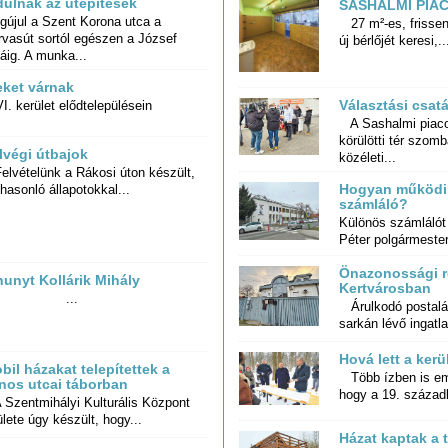
dulnak az útépítések
SASHALMI PIA
gújul a Szent Korona utca a
vasút sortól egészen a József
27 m²-es, frissen 
új bérlőjét keresi,..
áig. A munka...
eket várnak
Választási csat
. kerület elődtelepülésein
A Sashalmi piac
körülötti tér sz
lvégi útbajok
közéleti...
lvételünk a Rákosi úton készült,
Hogyan működik
hasonló állapotokkal...
számláló?
Különös számláló
Péter polgármester,
Önazonossági r
hunyt Kollárik Mihály
Kertvárosban
...
Árulkodó postalád
sarkán lévő ingatla
Hová lett a kerü
bil házakat telepítettek a
Több ízben is eml
nos utcai táborban
hogy a 19. századb
Szentmihályi Kulturális Központ
lete úgy készült, hogy...
Házat kaptak a 