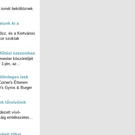
a ismét beköltöznek
atunk ki a
 ősz, és a Kertvárosi
lyenkor szoktak
fűtési szezonban
rmester köszöntőjét
 1-jén, az...
lönleges ízek
orner's Étterem
's Gyros & Burger
k tőrvívóink
dezett vívó-
áig emlékezetes...
jtett titkai