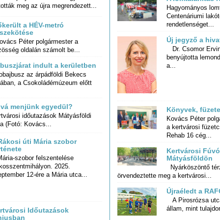
tották meg az újra megrendezett...
Hagyományos lomt
Centenáriumi lakóte
rendetlenséget...
őkerült a HÉV-metró
szekötése
Új jegyző a hiv
vács Péter polgármester a
Dr. Csomor Ervin
benyújtotta lemon
zösség oldalán számolt be...
 buszjárat indult a kerületben
a...
obajbusz az árpádföldi Bekecs
cában, a Csokoládémúzeum előtt
.
vá menjünk egyedül?
Könyvek, füzete
tvárosi időutazások Mátyásföldi
Kovács Péter polg
a kertvárosi füze
a (Fotó: Kovács...
Rehab 16 cég...
Rákosi úti Mária szobor
rténete
Kertvárosi Fúv
ária-szobor felszentelése
kosszentmihályon. 2025.
Mátyásföldön
Nyárköszöntő tér
ptember 12-ére a Mária utca...
örvendeztette meg a kertvárosi...
Újraéledt a RAF
A Pirosrózsa utc
állam, mint tulajdo
rtvárosi Időutazások
niusban