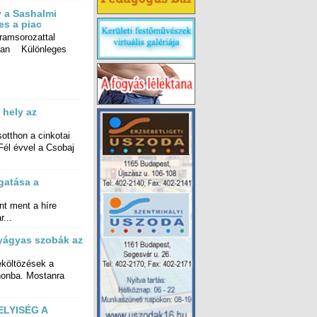
v a Sashalmi
es a piac
ramsorozattal
an Különleges
 hely az
sotthon a cinkotai
l évvel a Csobaj
gatása a
ment a híre
...
gyágyas szobák az
költözések a
onba. Mostanra
LYISÉG A