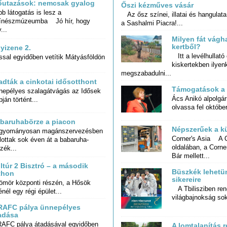
őutazások: nemcsak gyalog
Őszi kézműves vásár
b látogatás is lesz a
nészmúzeumba Jó hír, hogy
Az ősz színei, illatai és hangulat
a Sashalmi Piacra!...
...
Milyen fát vágh
kertből?
yizene 2.
Itt a levélhullató
kiskertekben i
al egyidőben vetítik Mátyásföldön
megszabadulni...
adták a cinkotai idősotthont
Támogatások a 
nepélyes szalagátvágás az Idősek
Ács Anikó alpolgá
ján történt...
olvassa fel október
baruhabörze a piacon
Népszerűek a kü
gyományosan magánszervezésben
jlottak sok éven át a babaruha-
Corner's Asia A C
oldalában, a Corner
zék...
Bár mellett...
ltúr 2 Bisztró – a második
Büszkék lehetün
thon
sikereire
ömör központi részén, a Hősök
A Tbilisziben ren
énél egy régi épület...
világbajnokság sok
RAFC pálya ünnepélyes
adása
RAFC pálya átadásával egyidőben
A lomtalanítás re