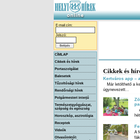
E-mail cím:
Jelszó:
CÍMLAP
Cikkek és hírek
Portaszolgálat
Cikkek és hír
Balesetek
Kertváros app – 
Tűzoltósági hírek
Már letölthető a ke
úgynevezett...
Rendőrségi hírek
Polgármesteri interjú
Zö
pa
Természetgyógyászat,
szépség és egészség
A 
hét
Horoszkóp, asztrológia
Receptek
Fe
Videók
A f
fák
Olvasóinktól: