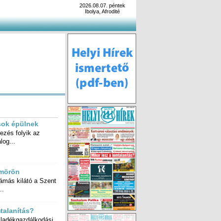
2026.08.07. péntek
Ibolya, Afrodité
ások épülnek
és folyik az
log...
ömörön
más kilátó a Szent
..
mtalanítás?
ladékgazdálkodási