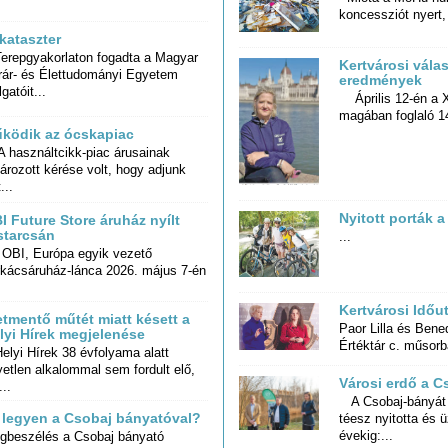
koncessziót nyert,
kataszter
repgyakorlaton fogadta a Magyar
rár- és Élettudományi Egyetem
Kertvárosi válas
eredmények
lgatóit...
Április 12-én a X
magában foglaló 14
ködik az ócskapiac
használtcikk-piac árusainak
ározott kérése volt, hogy adjunk
...
Nyitott porták 
I Future Store áruház nyílt
starcsán
...
 OBI, Európa egyik vezető
kácsáruház-lánca 2026. május 7-én
Kertvárosi Időu
etmentő műtét miatt késett a
Paor Lilla és Ben
lyi Hírek megjelenése
Értéktár c. műso
elyi Hírek 38 évfolyama alatt
etlen alkalommal sem fordult elő,
Városi erdő a C
..
A Csobaj-bányát 
téesz nyitotta é
 legyen a Csobaj bányatóval?
évekig:...
gbeszélés a Csobaj bányató