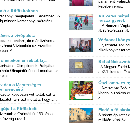
képében erős...
ció a Rőfösboltban
A sikeres mátyá
rácsonyi meglepetés! December 17-
-ig minden karácsonyi méteráru
huszárgyerek
A Nemzeti Vágta i
%...
Szilvásváradon Sza
zéves a vívópalota
Vér/vonal köny
rcsa kimondani, de már tízéves a
rtvárosi Vívópalota az Erzsébet-
Gyarmati-Paor Zol
sikerkönyvét mutat
etben. A...
 olimpikon emléktáblája
Botlatókő-avat
Kertvárosi Olimpikonok Parkjában
álható Olimpiatörténeti Fasorban az
A Magyar Zsidó Ku
a XVI. kerületi Ön
mpiai...
Őszi lomb- és 
viden a Mesterséges
November 3-tól d
kitenni a zsákba 
telligenciáról
ezetői képzésen vetítették ezt a
a...
lázatot, ami azt mutatja, hogy a...
gújult a Rőfösbolt
Eladó a főiskol
letünk a Csömöri út 130. és a
A három épületet e
sfavirág utca 1....
millióért kínálják...