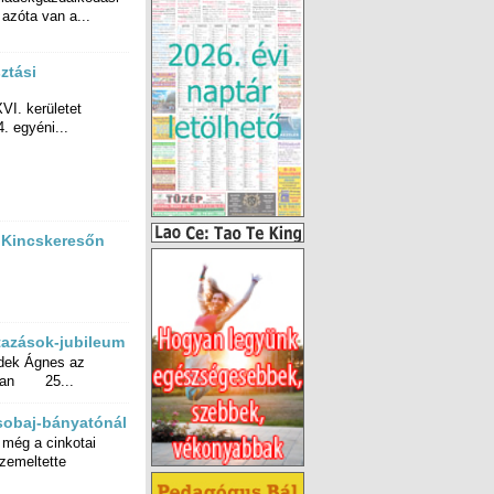
 azóta van a...
ztási
VI. kerületet
. egyéni...
a Kincskeresőn
tazások-jubileum
edek Ágnes az
rban 25...
sobaj-bányatónál
még a cinkotai
s üzemeltette