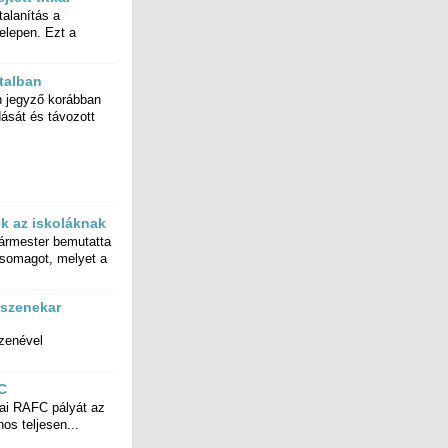
alanítás a
lepen. Ezt a
atalban
 jegyző korábban
dását és távozott
k az iskoláknak
ármester bemutatta
tcsomagot, melyet a
ószenekar
zenével
C
ai RAFC pályát az
nos teljesen...