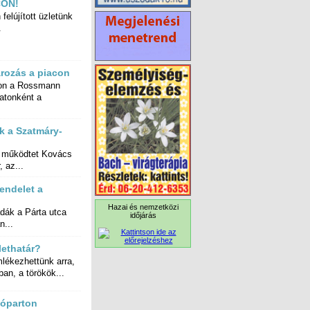
CON!
felújított üzletünk
.
ározás a piacon
on a Rossmann
ombatonként a
 a Szatmáry-
t működtet Kovács
 az...
endelet a
Hazai és nemzetközi
ák a Párta utca
időjárás
n...
lethatár?
ékezhettünk arra,
an, a törökök...
tóparton