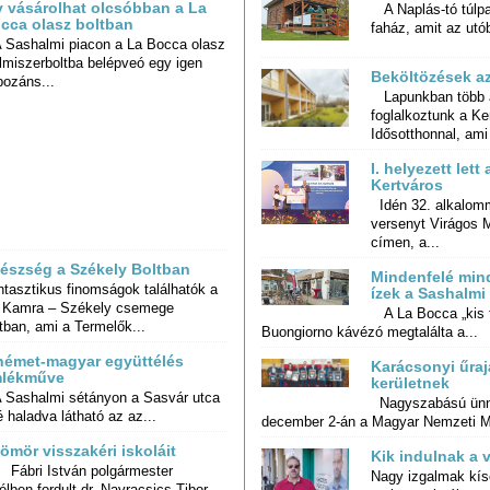
y vásárolhat olcsóbban a La
A Naplás-tó túlpar
cca olasz boltban
faház, amit az utób
Sashalmi piacon a La Bocca olasz
elmiszerboltba belépveó egy igen
Beköltözések a
pozáns...
Lapunkban több 
foglalkoztunk a 
Idősotthonnal, ami
I. helyezett lett
Kertváros
Idén 32. alkalomm
versenyt Virágos 
címen, a...
észség a Székely Boltban
Mindenfelé mind
ntasztikus finomságok találhatók a
. Kamra – Székely csemege
ízek a Sashalmi
A La Bocca „kis t
tban, ami a Termelők...
Buongiorno kávézó megtalálta a...
német-magyar együttélés
Karácsonyi űraj
lékműve
kerületnek
Sashalmi sétányon a Sasvár utca
Nagyszabású ünne
é haladva látható az az...
december 2-án a Magyar Nemzeti M
ömör visszakéri iskoláit
Kik indulnak a 
bri István polgármester
Nagy izgalmak kís
parlamenti választ
élben fordult dr. Navracsics Tibor...