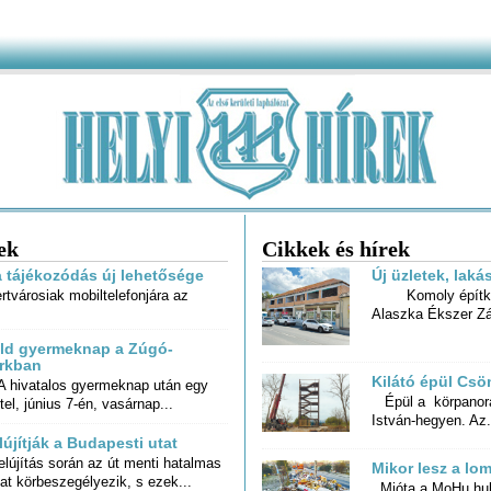
ek
Cikkek és hírek
a tájékozódás új lehetősége
Új üzletek, lak
rtvárosiak mobiltelefonjára az
Komoly építkez
Alaszka Ékszer Zá
ld gyermeknap a Zúgó-
rkban
Kilátó épül Cs
hivatalos gyermeknap után egy
Épül a körpanorá
tel, június 7-én, vasárnap...
István-hegyen. Az.
lújítják a Budapesti utat
elújítás során az út menti hatalmas
Mikor lesz a lo
at körbeszegélyezik, s ezek...
Mióta a MoHu hul