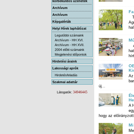
körbeküldős üzenetek
Archívum
Fa
Archívum
Te
Ag
Képgalériák
hal
Helyi Hírek laphálózat
Legutóbbi számaink
Mű
Archívum - HH XVI.
Archívum - HH XVII.
A 
hat
2004 előtti számaink
Megjelenési időpontok
hírt
Hirdetési áraink
OB
Lakossági aprók
Ki
Hirdetésfeladás
Az
bar
Szakmai adattár
új...
34946445
Látogatók:
Él
He
A H
egy
hogy az előirányzott.
Mi
Me